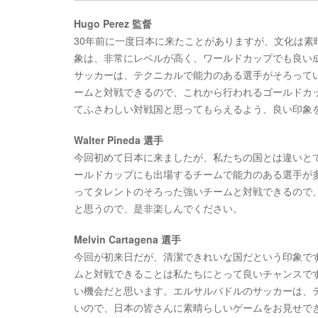
Hugo Perez 監督
30年前に一度日本に来たことがありますが、文化は
象は、非常にレベルが高く、ワールドカップでも良い
サッカーは、テクニカルで能力のある選手がそろって
ームと対戦できるので、これから行われるゴールドカ
てふさわしい対戦国と思ってもらえるよう、良い印象
Walter Pineda 選手
今回初めて日本に来ましたが、私たちの国とは違いと
ールドカップにも出場するチームで能力のある選手が
ってタレントのそろった強いチームと対戦できるので
と思うので、是非楽しんでください。
Melvin Cartagena 選手
今回が初来日だが、清潔できれいな国だという印象で
ムと対戦できることは私たちにとって良いチャンスで
い機会だと思います。エルサルバドルのサッカーは、
いので、日本の皆さんに素晴らしいゲームをお見せで