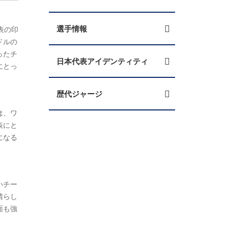
選手情報
表の印
ドルの
ったチ
日本代表アイデンティティ
にとっ
歴代ジャージ
は、ワ
表にと
になる
いチー
晴らし
面も強