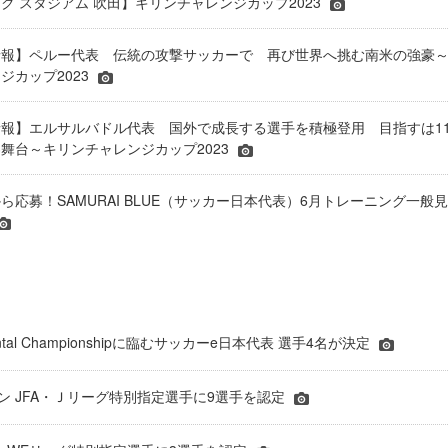
ク スタジアム 吹田】キリンチャレンジカップ2023
情報】ペルー代表 伝統の攻撃サッカーで 再び世界へ挑む南米の強豪
ジカップ2023
報】エルサルバドル代表 国外で成長する選手を積極登用 目指すは1
舞台～キリンチャレンジカップ2023
portから応募！SAMURAI BLUE（サッカー日本代表）6月トレーニング一般見
inental Championshipに臨むサッカーe日本代表 選手4名が決定
ーズン JFA・Ｊリーグ特別指定選手に9選手を認定