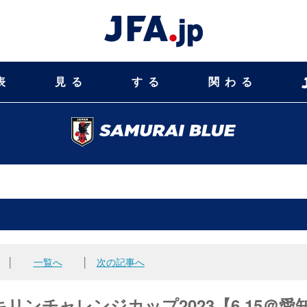
表
見る
する
関わる
│
一覧へ
│
次の記事へ
ンチャレンジカップ2023【6.15＠愛