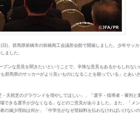
日(日)、群馬県前橋市の前橋商工会議所会館で開催しました。少年サッカ
加しました。
オープンな意見を聞きたいということで、辛辣な意見もあるかもしれない
でも群馬県のサッカーがより良いものになることを願っている」とあい
芝・天然芝のグラウンドを増やしてほしい」、「選手・指導者・審判と
出場できる選手が少なくなる」などのご意見がありました。また、「メ
録者の減少理由は何か」「中学生がなぜ登録料を払わなければいけない
。