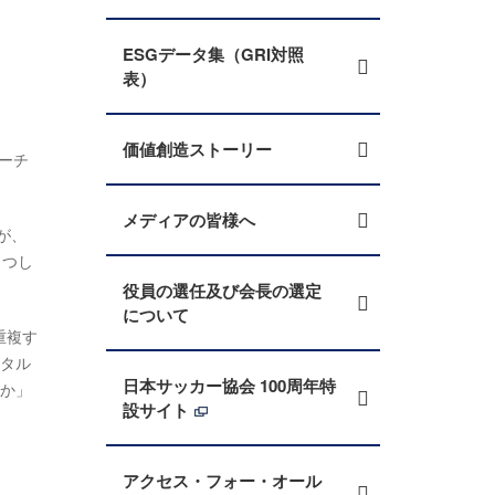
ESGデータ集（GRI対照
表）
価値創造ストーリー
ーチ
メディアの皆様へ
が、
さつし
役員の選任及び会長の選定
について
重複す
ンタル
日本サッカー協会 100周年特
のか」
設サイト
アクセス・フォー・オール