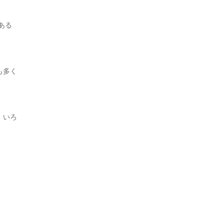
ある
も多く
。いろ