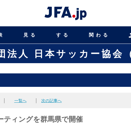
表
見る
する
関わる
団法人 日本サッカー協会（
│
一覧へ
│
次の記事へ
ーティングを群馬県で開催