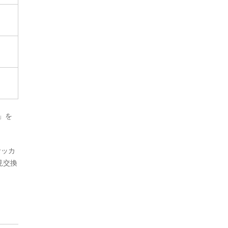
」を
サッカ
見交換