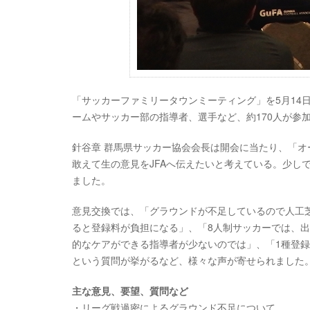
「サッカーファミリータウンミーティング」を5月14
ームやサッカー部の指導者、選手など、約170人が参
針谷章 群馬県サッカー協会会長は開会に当たり、「
敢えて生の意見をJFAへ伝えたいと考えている。少し
ました。
意見交換では、「グラウンドが不足しているので人工
ると登録料が負担になる」、「8人制サッカーでは、
的なケアができる指導者が少ないのでは」、「1種登
という質問が挙がるなど、様々な声が寄せられました
主な意見、要望、質問など
・リーグ戦過密によるグラウンド不足について