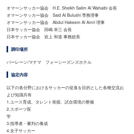
オマーンサッカー協会 H.E. Sheikh Salim Al Wahaibi 会長
オマーンサッカー協会 Said Al Bulushi 専務理事
オマーンサッカー協会 Abdul Hakeem Al Amri 理事
日本サッカー協会 田嶋 幸三 会長
日本サッカー協会 岩上 和道 事務総長
調印場所
バーレーン/マナマ フォーシーズンズホテル
協定内容
以下の各分野におけるサッカーの促進を目的とした各種交流お
よび知識共有
1.ユース育成、タレント発掘、試合環境の整備
2.スポーツ医
学
3.指導者・審判の養成
4.女子サッカー