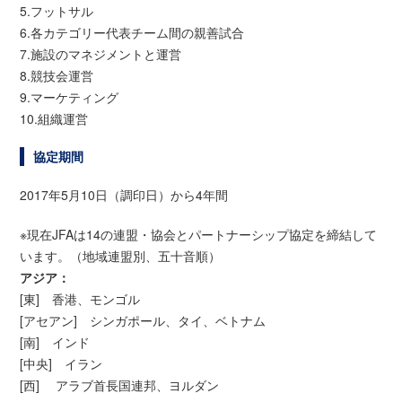
5.フットサル
6.各カテゴリー代表チーム間の親善試合
7.施設のマネジメントと運営
8.競技会運営
9.マーケティング
10.組織運営
協定期間
2017年5月10日（調印日）から4年間
※現在JFAは14の連盟・協会とパートナーシップ協定を締結して
います。（地域連盟別、五十音順）
アジア：
[東] 香港、モンゴル
[アセアン] シンガポール、タイ、ベトナム
[南] インド
[中央] イラン
[西] アラブ首長国連邦、ヨルダン