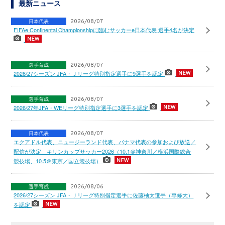
最新ニュース
日本代表
2026/08/07
FIFAe Continental Championshipに臨むサッカーe日本代表 選手4名が決定
選手育成
2026/08/07
2026/27シーズン JFA・Ｊリーグ特別指定選手に9選手を認定
選手育成
2026/08/07
2026/27年JFA・WEリーグ特別指定選手に3選手を認定
日本代表
2026/08/07
エクアドル代表、ニュージーランド代表、パナマ代表の参加および放送／
配信が決定 キリンカップサッカー2026（10.1＠神奈川／横浜国際総合
競技場、10.5＠東京／国立競技場）
選手育成
2026/08/06
2026/27シーズン JFA・Ｊリーグ特別指定選手に佐藤柚太選手（専修大）
を認定