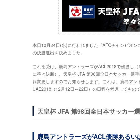
本日10月24日(水)に行われました『AFCチャンピオンズ
の決勝進出を決めました。
これを受け、鹿島アントラーズがACL2018で優勝し（
に準々決勝）、天皇杯 JFA 第98回全日本サッカー選手
れ変更しますのでお知らせします。これは、鹿島アント
UAE2018（12月12日～22日）の日程を考慮してもの
天皇杯 JFA 第98回全日本サッカー
鹿島アントラーズがACL優勝あるい