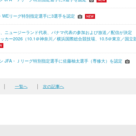
JFA・WEリーグ特別指定選手に3選手を認定
表、ニュージーランド代表、パナマ代表の参加および放送／配信が決
ッカー2026（10.1＠神奈川／横浜国際総合競技場、10.5＠東京／国立
シーズン JFA・Ｊリーグ特別指定選手に佐藤柚太選手（専修大）を認定
│
一覧へ
│
次の記事へ