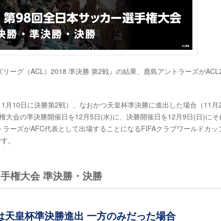
リーグ（ACL）2018 準決勝 第2戦』の結果、鹿島アントラーズがACL2
11月10日に決勝第2戦）、なおかつ天皇杯準決勝に進出した場合（11月2
権大会の準決勝開催日を12月5日(水)に、決勝開催日を12月9日(日)にそ
ラーズがAFC代表として出場することになるFIFAクラブワールドカッ
です。
選手権大会 準決勝・決勝
は天皇杯準決勝進出 一方のみだった場合