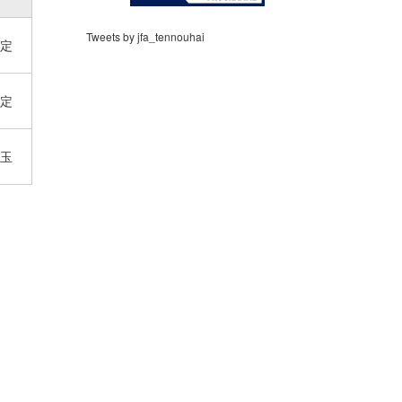
Tweets by jfa_tennouhai
定
定
玉