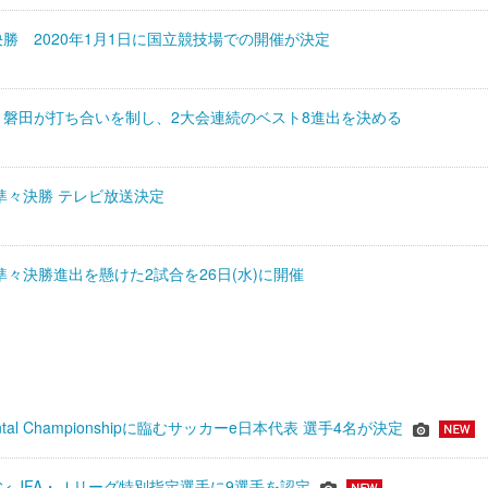
決勝 2020年1月1日に国立競技場での開催が決定
 磐田が打ち合いを制し、2大会連続のベスト8進出を決める
 準々決勝 テレビ放送決定
 準々決勝進出を懸けた2試合を26日(水)に開催
inental Championshipに臨むサッカーe日本代表 選手4名が決定
ーズン JFA・Ｊリーグ特別指定選手に9選手を認定