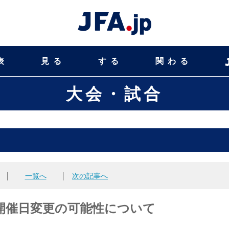
表
見る
する
関わる
大会・試合
│
一覧へ
│
次の記事へ
 開催日変更の可能性について