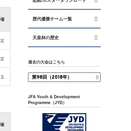
壁紙/ポスターダウンロード
歴代優勝チーム一覧
会場
天皇杯の歴史
未定
未定
過去の大会はこちら
埼玉
JFA Youth & Development
Programme（JYD）
場