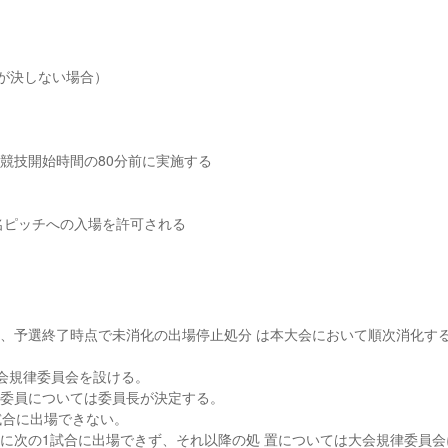
が決しない場合）
合競技開始時間の80分前に実施する
名ピッチへの入場を許可される
なし、予選終了時点で未消化の出場停止処分 は本大会において順次消化す
会規律委員会を設ける。
、委員については委員長が決定する。
1試合に出場できない。
的に次の1試合に出場できず、それ以降の処 置については大会規律委員会