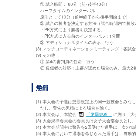
① 試合時間： 80分（前･後半40分）
ハーフタイムのインターバル
原則として10分（前半終了から後半開始まで）
② 試合の勝者を決定する方法（試合時間内で勝敗
・PK方式により勝者を決定する。
・PK方式に入る前のインターバル：1分間
③ アディショナルタイムの表示：行う
(8) マッチコーディネーションミーティング：各試
(9) その他
① 第4の審判員の任命：行う
② 負傷者の対応：主審が認めた場合のみ、最大2
懲罰
(1) 本大会の予選は懲罰規定上の同一競技会とみ
だし、警告の累積による場合を除く。
(2) 本大会は、本協会
「懲罰規程」
に則り、大
(3) 大会規律委員会の委員長は女子大会部会長とし
(4) 本大会期間中に警告を2回受けた選手は、次の
(5) 本大会において退場を命じられた選手は、自動