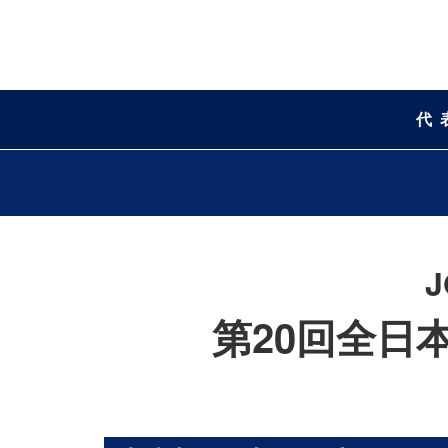
代
第20回全日