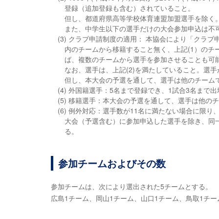
登録（追加登録も含む）されていること。
但し、都道府県高等学校体育連盟加盟選手を除く
また、中学生以下の選手だけの大会参加申込は不
(3) クラブ申請制度の適用： 本協会により「ク
内のチームから移籍すること無く、上記(1）のチ
ば、複数のチームから選手を参加させることも可
なお、選手は、上記(2)を満たしていること。選
但し、本大会の予選を通して、選手は他のチーム
(4) 外国籍選手：5名まで登録でき、1試合3名まで
(5) 移籍選手：本大会の予選を通して、選手は他
(6) 例外対応：選手数が11名に満たない場合に限
大会（予選含む）に参加申込した選手を除き、同
る。
参加チームおよびその数
参加チームは、次により選出された5チームとする。
広島1チーム、岡山1チーム、山口1チーム、鳥取1チー