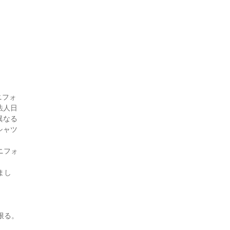
ニフォ
法人日
異なる
シャツ
ニフォ
まし
限る。