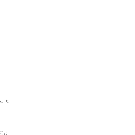
る。た
にお