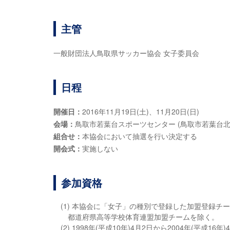
主管
一般財団法人鳥取県サッカー協会 女子委員会
日程
開催日：
2016年11月19日(土)、11月20日(日)
会場：
鳥取市若葉台スポーツセンター (鳥取市若葉台北
組合せ：
本協会において抽選を行い決定する
開会式：
実施しない
参加資格
(1) 本協会に「女子」の種別で登録した加盟登録チ
都道府県高等学校体育連盟加盟チームを除く。
(2) 1998年(平成10年)4月2日から2004年(平成