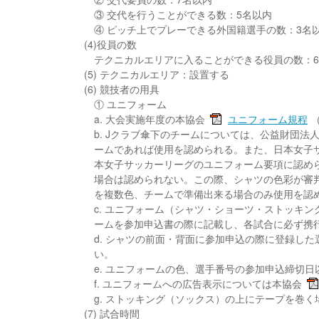
③ 交代を行うことができる数：5名以内
④ ピッチ上でプレーできる外国籍選手の数：3名
(4)役員の数
テクニカルエリアに入ることができる役員の数：
(5) テクニカルエリア：設置する
(6) 競技者の用具
① ユニフォーム
a. 大会実施年度の本協会
ユニフォーム規程
b. Jクラブ傘下のチームについては、公益財団法
ームであれば使用を認められる。また、日本女子
本女子サッカーリーグのユニフォーム要項に認め
場合は認められない。この際、シャツの色彩が審
を複数色、チームで準備出来る場合のみ使用を認
c. ユニフォーム（シャツ・ショーツ・ストッキ
ームを参加申込書の際に記載し、各試合に必ず携行
d. シャツの前面・背面に参加申込の際に登録し
い。
e. ユニフォームの色、選手番号の参加申込締切
f. ユニフォームへの広告表示については本協会
g. ストッキング（ソックス）の上にテープを巻
(7) 試合時間