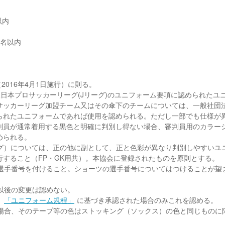
以内
6名以内
（2016年4月1日施行）に則る。
人日本プロサッカーリーグ(Jリーグ)のユニフォーム要項に認められたユ
サッカーリーグ加盟チーム又はその傘下のチームについては、一般社団
られたユニフォームであれば使用を認められる。ただし一部でも仕様が
判員が通常着用する黒色と明確に判別し得ない場合、審判員用のカラー
められる。
ング）については、正の他に副として、正と色彩が異なり判別しやすいユ
すること（FP・GK用共）。本協会に登録されたものを原則とする。
た選手番号を付けること。ショーツの選手番号についてはつけることが望
日以後の変更は認めない。
「ユニフォーム規程」
に基づき承認された場合のみこれを認める。
く場合、そのテープ等の色はストッキング（ソックス）の色と同じものに