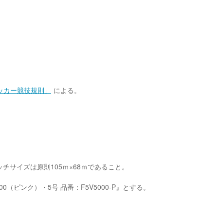
ッカー競技規則」
による。
チサイズは原則105ｍ×68ｍであること。
（ピンク）・5号 品番：F5V5000-P』とする。