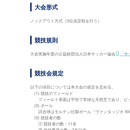
大会形式
ノックアウト方式（3位決定戦を行う）
競技規則
大会実施年度の公益財団法人日本サッカー協会
「サ
競技会規定
以下の項目については本大会の規定を定める。
(1) 競技のフィールド
フィールド表面は平坦で常緑な天然芝であり、ピッ
(2) ボール
試合球はモルテン社製ボール『ヴァンタッジオ 5000
(3) 競技者の数
① 競技者の数：11名
② 交代要員の数：7名以内