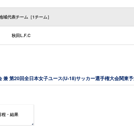
地域代表チーム［1チーム］
秋田L.F.C
会 兼 第20回全日本女子ユース(U-18)サッカー選手権大会関東
日程・結果