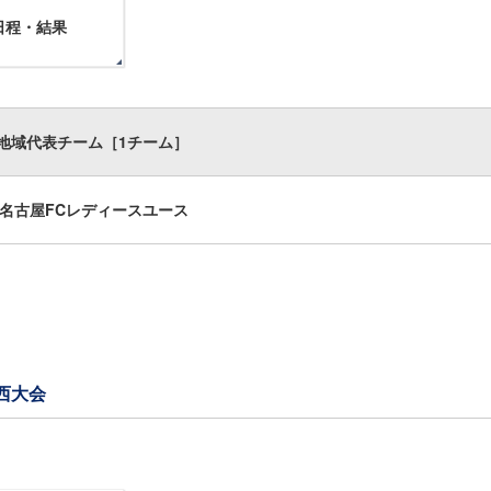
日程・結果
地域代表チーム［1チーム］
U名古屋FCレディースユース
西大会