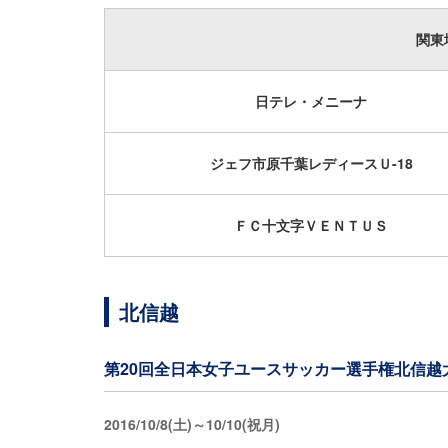
関東
日テレ・メニーナ
ジェフ市原千葉レディースＵ-18
ＦＣ十文字ＶＥＮＴＵＳ
北信越
第20回全日本女子ユースサッカー選手権北信越
2016/10/8(土)～10/10(祝月)