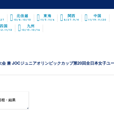
北信越
東海
関西
中国
/27
10/8-10/10
11/5-11/6
8/27-9/4
11/19-11/20
四国
九州
12-11/13
10/15-10/16
権大会 兼 JOCジュニアオリンピックカップ第20回全日本女子ユ
日程・結果