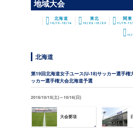
地域大会
北海道
東北
関東
10/15-10/16
10/22-10/23
11/19-11
11/
北海道
第19回北海道女子ユース(U-18)サッカー選手
ッカー選手権大会北海道予選
2016/10/15(土)～10/16(日)
大会要項