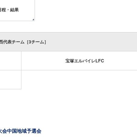
日程・結果
西代表チーム［3チーム］
宝塚エルバイレLFC
権大会中国地域予選会