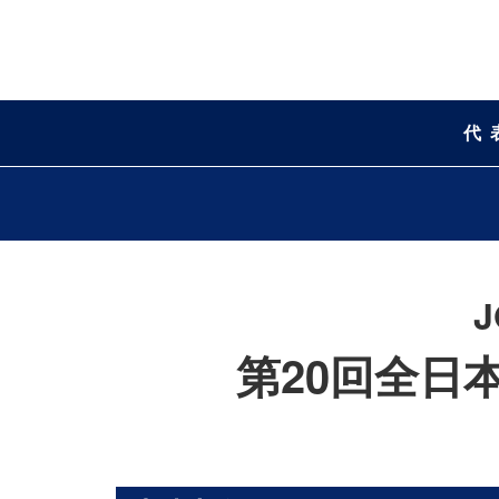
代
第20回全日