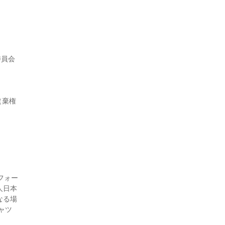
委員会
（棄権
フォー
人日本
なる場
ャツ