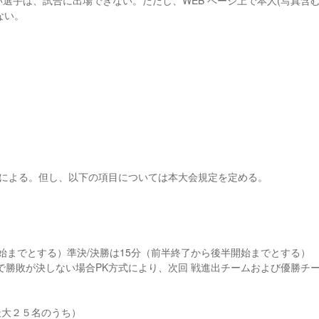
ない選手は、試合に出場できない。ただし、WEB ページ上で本人(写真含む
ない。
による。但し、以下の項目については本大会規定を定める。
開始までとする）準決/決勝は15分（前半終了から後半開始までとする）
間内で勝敗が決しない場合PK方式により、次回 戦進出チームおよび優勝チ
最大２５名のうち）