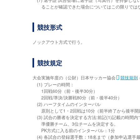
(7) 選手証 試合会場に選手証（写真付）を持参し
ることが確認できた場合についてはこの限りでは
競技形式
ノックアウト方式で行う。
競技規定
大会実施年度の（公財）日本サッカー協会
競技規則
(1) プレーの時間：
1回戦60分（前・後半30分）
2回戦/準決/決勝戦80分（前・後半40分）
(2) ハーフタイムのインターバル
原則として1・2回戦は10分（前半終了から後半
(3) 試合の勝者を決定する方法:前記(1)記載の時
準優勝チーム、3位チームを決定する。
PK方式に入る前のインターバル：1分
(4) 各試合の登録選手数：18名まで（参加申込選手