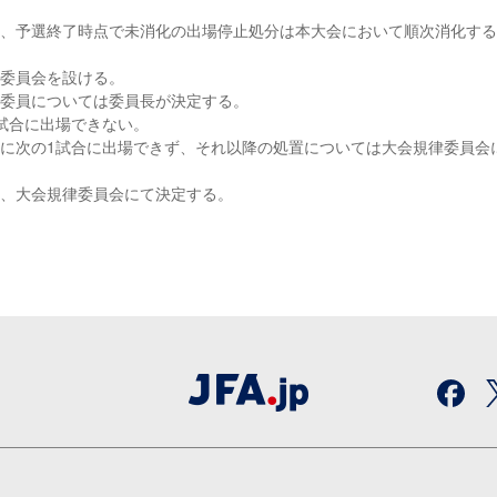
なし、予選終了時点で未消化の出場停止処分は本大会において順次消化す
律委員会を設ける。
、委員については委員長が決定する。
１試合に出場できない。
動的に次の1試合に出場できず、それ以降の処置については大会規律委員会
は、大会規律委員会にて決定する。