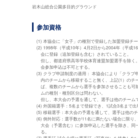
岩木山総合公園多目的グラウンド
参加資格
(1) 本協会に「女子」の種別で登録した加盟登録
(2) 1998年（平成10年）4月2日から2004年（平
会に登録（追加登録も含む）されていること。
但し、都道府県高等学校体育連盟加盟選手を除く。
会参加申込は不可とする。
(3) クラブ申請制度の適用： 本協会により「ク
内のチームから移籍すること無く、上記(1）のチ
ば、複数のチームから選手を参加させることも可能
ムの種別・種別区分は問わない。
但し、本大会の予選を通して、選手は他のチーム
(4) 外国籍選手：5名まで登録でき、1試合3名まで
(5) 移籍選手：本大会の予選を通して、選手は他
(6) 例外対応：選手数が11名に満たない場合に限
大会（予選含む）に参加申込した選手を除き、同
る。