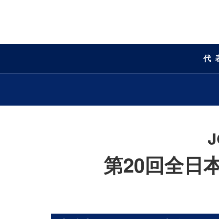
代
第20回全日