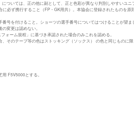
グ）については、正の他に副として、正と色彩が異なり判別しやすいユニ
合に必ず携行すること（FP・GK用共）。本協会に登録されたものを原
選手番号を付けること。ショーツの選手番号についてはつけることが望ま
以後の変更は認めない。
ユニフォーム規程」に基づき承認された場合のみこれを認める。
場合、そのテープ等の色はストッキング（ソックス） の色と同じものに限
 F5V5000とする。