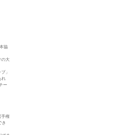
に本協
けの大
ラブ」
あれ
チー
選手権
でき