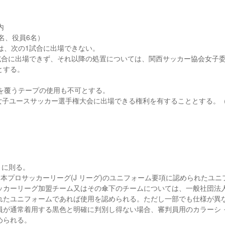
内
7名、役員6名）
者は、次の1試合に出場できない。
の1試合に出場できず、それ以降の処置については、関西サッカー協会女子
とする。
具を覆うテープの使用も不可とする。
日本女子ユースサッカー選手権大会に出場できる権利を有することとする。
に則る。
日本プロサッカーリーグ(J リーグ)のユニフォーム要項に認められたユニ
ッカーリーグ加盟チーム又はその傘下のチームについては、一般社団法
れたユニフォームであれば使用を認められる。ただし一部でも仕様が異
員が通常着用する黒色と明確に判別し得ない場合、審判員用のカラーシ 
められる。