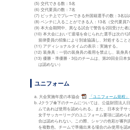
(5) 交代できる数：5名
(6) 交代要員の数：7名
(7) ピッチ上でプレーできる外国籍選手の数：3名以
(8) ベンチに入ることができる人：13名（交代要員
(9) 本大会期間中、異なる試合で警告を2回受けた
(10) 本大会において退場を命じられた選手は次
規律委員の招集により別途協議し、対処すること
(11) アディショナルタイムの表示：実施する。
(12) 装身具：一切の装身具の着用を禁止し、装身
(13) 優勝・準優勝・3位のチームは、第20回全
は認めない）
ユニフォーム
a. 大会実施年度の本協会
「ユニフォーム規程」
b. Jクラブ傘下のチームについては、公益財団法人
ムであれば使用を認められる。また、日本女子サ
女子サッカーリーグのユニフォーム要項に認めら
合は認められない。この際、シャツの色彩が審判
を複数色、チームで準備出来る場合のみ使用を認