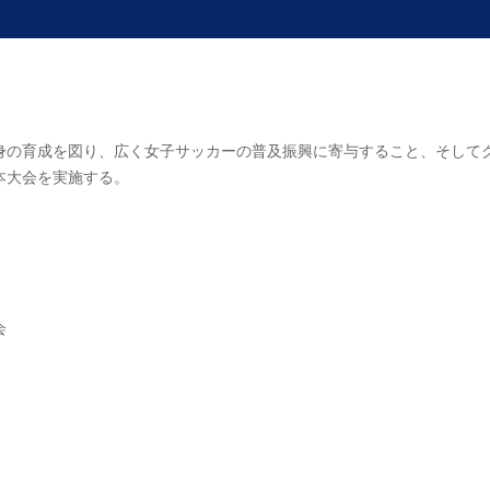
身の育成を図り、広く女子サッカーの普及振興に寄与すること、そして
本大会を実施する。
会