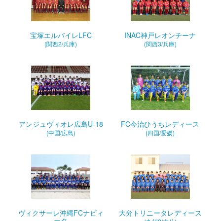
宝塚エルバイレLFC
INAC神戸レオンチーナ
(関西2/兵庫)
(関西3/兵庫)
アンジュヴィオレ広島U-18
FC今治ひうちレディース
(中国/広島)
(四国/愛媛)
ヴィクサーレ沖縄FCナビィ
大分トリニータレディース
ータ