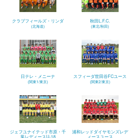
クラブフィールズ・リンダ
秋田L.F.C.
(北海道)
(東北/秋田)
日テレ・メニーナ
スフィーダ世田谷FCユース
(関東1/東京)
(関東2/東京)
ジェフユナイテッド市原・千
浦和レッドダイヤモンズレデ
葉レディースU-18
ィースユース