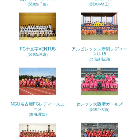
(関東3/千葉)
(関東4/埼玉)
FC十文字VENTUS
アルビレックス新潟レディー
スU-18
(関東5/東京)
(北信越/新潟)
NGU名古屋FCレディースユ
セレッソ大阪堺ガールズ
ース
(関西1/大阪)
(東海/愛知)