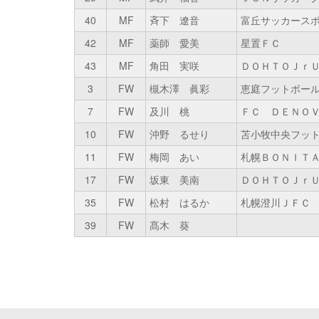
40
MF
斉下 遼音
富丘サッカース
42
MF
薬師 愛美
星置ＦＣ
43
MF
角田 実咲
ＤＯＨＴＯＪｒ
3
FW
槻木澤 眞彩
恵庭フットボー
7
FW
及川 桃
ＦＣ ＤＥＮＯ
10
FW
沖野 るせり
苫小牧中央フッ
11
FW
梅岡 あい
札幌ＢＯＮＩＴ
17
FW
坂東 美南
ＤＯＨＴＯＪｒ
35
FW
松村 はるか
札幌澄川ＪＦＣ
39
FW
髙木 葵