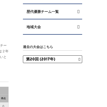
歴代優勝チーム一覧
地域大会
にチー
過去の大会はこちら
は２年
たいと
得点
0