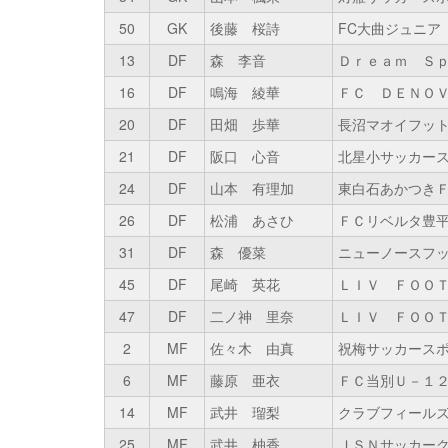
50
GK
後藤 桜詩
FC大曲ジュニア
13
DF
森 李音
Ｄｒｅａｍ Ｓ
16
DF
鳴海 綾華
ＦＣ ＤＥＮＯ
20
DF
田畑 歩華
長沼マオイフッ
21
DF
阪口 心音
北星小サッカー
24
DF
山本 有理加
東白石あかつき
26
DF
松浦 あさひ
ＦＣリベルタ豊
31
DF
森 優菜
ニューノースフ
45
DF
尾崎 英花
ＬＩＶ ＦＯＯ
47
DF
二ノ神 里奈
ＬＩＶ ＦＯＯ
2
MF
佐々木 由真
祝梅サッカース
6
MF
藤原 亜衣
ＦＣ当別Ｕ－１
14
MF
武井 瑠梨
クラブフィール
25
MF
武井 柚香
ＪＳＮサッカー