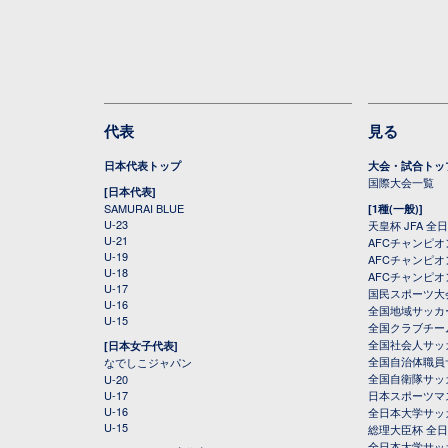
代表
見る
日本代表トップ
大会・試合トッ
国際大会一覧
[日本代表]
SAMURAI BLUE
[1種(一般)]
U-23
天皇杯 JFA 
U-21
AFCチャンピ
U-19
AFCチャンピオン
U-18
AFCチャンピオ
U-17
国民スポーツ大
U-16
全国地域サッカ
U-15
全国クラブチー
全国社会人サッ
[日本女子代表]
全国自治体職員
なでしこジャパン
全国自衛隊サッ
U-20
U-17
日本スポーツマ
U-16
全日本大学サッ
U-15
総理大臣杯 全
全日本大学サッ