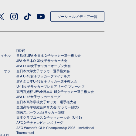
ソーシャルメディア一覧
[女子]
ァイナル
皇后杯 JFA 全日本女子サッカー選手権大会
JFA 全日本O-30女子サッカー大会
JFA O-40女子サッカーオープン大会
レーオフ
全日本大学女子サッカー選手権大会
JFA U-18女子サッカーファイナルズ
JFA 全日本U-18女子サッカー選手権大会
U-18女子サッカープレミアリーグ プレーオフ
高円宮妃杯 JFA全日本U-15女子サッカー選手権大会
JFA U-15女子サッカーリーグ
全日本高等学校女子サッカー選手権大会
全国高等学校総合体育大会(サッカー競技)
国民スポーツ大会(サッカー競技)
日本クラブユース女子サッカー大会（U-18）
AFC女子チャンピオンズリーグ
AFC Women's Club Championship 2023 - Invitational
Tournament
対抗戦