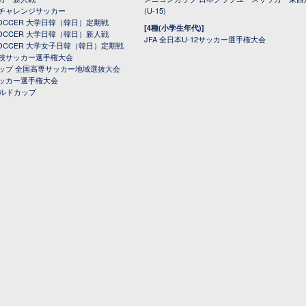
チャレンジサッカー
(U-15)
 SOCCER 大学日韓（韓日）定期戦
[4種(小学生年代)]
 SOCCER 大学日韓（韓日）新人戦
JFA 全日本U-12サッカー選手権大会
 SOCCER 大学女子日韓（韓日）定期戦
校サッカー選手権大会
ップ 全国高専サッカー地域選抜大会
ッカー選手権大会
ールドカップ