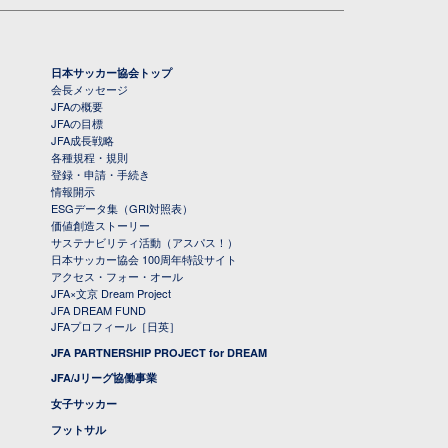
日本サッカー協会トップ
会長メッセージ
JFAの概要
JFAの目標
JFA成長戦略
各種規程・規則
登録・申請・手続き
情報開示
ESGデータ集（GRI対照表）
価値創造ストーリー
サステナビリティ活動（アスパス！）
日本サッカー協会 100周年特設サイト
アクセス・フォー・オール
JFA×文京 Dream Project
JFA DREAM FUND
JFAプロフィール［日英］
JFA PARTNERSHIP PROJECT for DREAM
JFA/Jリーグ協働事業
女子サッカー
フットサル