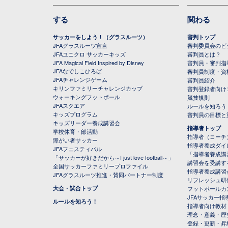
する
関わる
サッカーをしよう！（グラスルーツ）
審判トップ
JFAグラスルーツ宣言
審判委員会のビジ
JFAユニクロ サッカーキッズ
審判員とは？
JFA Magical Field Inspired by Disney
審判員・審判指
JFAなでしこひろば
審判員制度・資
JFAチャレンジゲーム
審判員紹介
キリンファミリーチャレンジカップ
審判登録者向け
ウォーキングフットボール
競技規則
JFAスクエア
ルールを知ろう
キッズプログラム
審判員の目標と
キッズリーダー養成講習会
指導者トップ
学校体育・部活動
指導者（コーチ
障がい者サッカー
指導者養成ダイ
JFAフェスティバル
「指導者養成講
「サッカーが好きだから～I just love football～」
講習会を受講す
全国サッカーファミリープロファイル
指導者養成講習
JFAグラスルーツ推進・賛同パートナー制度
リフレッシュ研
大会・試合トップ
フットボールカ
JFAサッカー指導
ルールを知ろう！
指導者向け教材
理念・意義・歴
登録・更新・昇