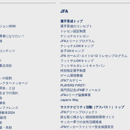
JFA
選手育成トップ
ョン2030
選手育成のコンセプト
トレセン認定制度
導者になりたい！
ナショナルトレセン
格
JFAエリートプログラム
ナショナルGKキャンプ
コンテンツ
女子GKキャンプ
JFA ガールズ･エイトU-12 トレセンプログラム
！
フットサルGKキャンプ
重点項目
フットサルタレントキャラバン
特別指定選手制度
ゲーム環境整備
）の役割
JFAアカデミー
レクターメッセージ
PLAYERS FIRST!
習会」とは
高円宮記念JFA夢フィールド
るまでの流れ
JFA/Jリーグ協働事業
会
Japan's Way
修会
サステナビリティ活動（アスパス！）トップ
ンファレンス
JFAグリーンプロジェクト
教本2024
誰も取り残さない競技観戦環境づくり
 販売
サッカー界での女性活躍推進
史
JFAサッカーファミリー安全保護宣言
級・失効