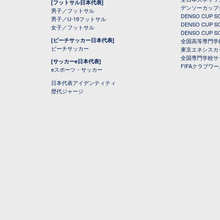
[フットサル日本代表]
デンソーカップ
男子／フットサル
DENSO CUP
男子／U-19フットサル
DENSO CUP
女子／フットサル
DENSO CUP
[ビーチサッカー日本代表]
全国高等専門学
ビーチサッカー
東京エネシスカ
全国専門学校サ
[サッカーe日本代表]
FIFAクラブワ
eスポーツ・サッカー
日本代表アイデンティティ
歴代ジャージ