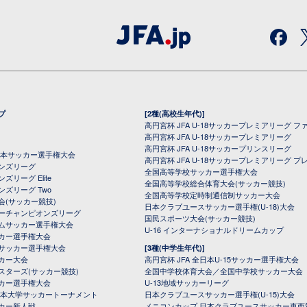
プ
[2種(高校生年代)]
高円宮杯 JFA U-18サッカープレミアリーグ フ
高円宮杯 JFA U-18サッカープレミアリーグ
高円宮杯 JFA U-18サッカープリンスリーグ
全日本サッカー選手権大会
高円宮杯 JFA U-18サッカープレミアリーグ プ
オンズリーグ
全国高等学校サッカー選手権大会
ズリーグ Elite
全国高等学校総合体育大会(サッカー競技)
ンズリーグ Two
全国高等学校定時制通信制サッカー大会
会(サッカー競技)
日本クラブユースサッカー選手権(U-18)大会
ーチャンピオンズリーグ
国民スポーツ大会(サッカー競技)
ムサッカー選手権大会
U-16 インターナショナルドリームカップ
カー選手権大会
サッカー選手権大会
[3種(中学生年代)]
カー大会
高円宮杯 JFA 全日本U-15サッカー選手権大会
スターズ(サッカー競技)
全国中学校体育大会／全国中学校サッカー大会
カー選手権大会
U-13地域サッカーリーグ
日本大学サッカートーナメント
日本クラブユースサッカー選手権(U-15)大会
カー新人戦
メニコンカップ 日本クラブユースサッカー東西