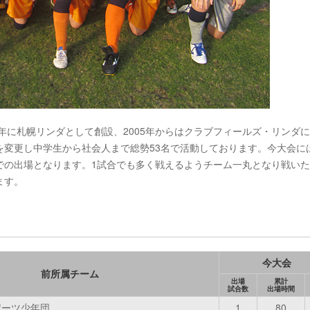
79年に札幌リンダとして創設、2005年からはクラブフィールズ・リンダ
を変更し中学生から社会人まで総勢53名で活動しております。今大会に
での出場となります。1試合でも多く戦えるようチーム一丸となり戦い
ます。
今大会
前所属チーム
出場
累計
試合数
出場時間
ポーツ少年団
1
80