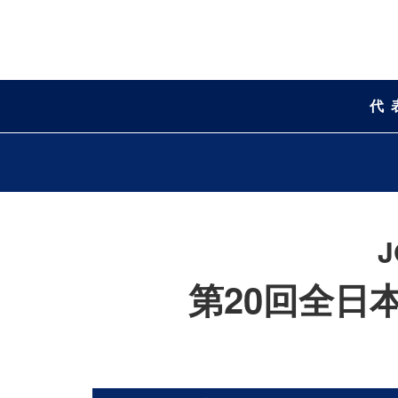
代
第20回全日