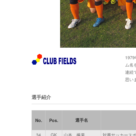
19
ム名
連続
思い
選手紹介
選手名
No.
Pos.
34
GK
山本 楓果
対雁サッカース