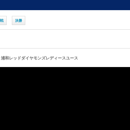
定戦
決勝
 vs 浦和レッドダイヤモンズレディースユース