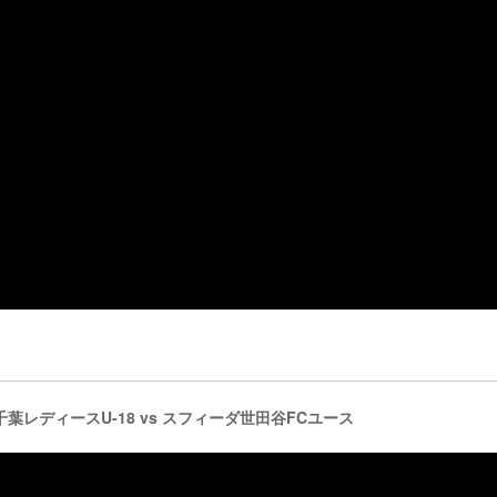
千葉レディースU-18 vs スフィーダ世田谷FCユース