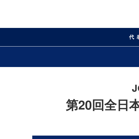
代
第20回全日