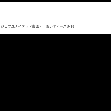
 vs ジェフユナイテッド市原・千葉レディースU-18