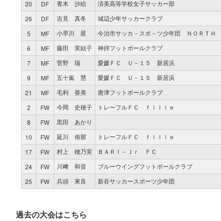
青木 沙絵
済美高等学校女子サッカー部
20
DF
吉見 真冬
城辺少年サッカークラブ
26
DF
小早川 星
今治市サッカ－スポ－ツ少年団 ＮＯＲＴＨ
5
MF
藤田 実結子
神拝フットボールクラブ
6
MF
菅野 瑞
愛媛ＦＣ Ｕ－１５ 新居浜
7
MF
五十嵐 慧
愛媛ＦＣ Ｕ－１５ 新居浜
9
MF
毛利 亜美
唐津フットボールクラブ
21
MF
今岡 史穂子
トレーフルＦＣ ｆｉｌｌｅ
2
FW
黒田 あかり
8
FW
延川 侑那
トレーフルＦＣ ｆｉｌｌｅ
10
FW
村上 穂乃実
ＢＡＲＩ－Ｊｒ ＦＣ
17
FW
川﨑 和音
ブルーウイングフットボールクラブ
24
FW
兵頭 來良
新谷サッカースポーツ少年団
25
FW
過去の大会はこちら