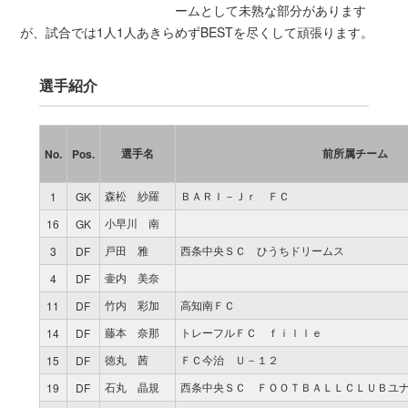
ームとして未熟な部分があります
が、試合では1人1人あきらめずBESTを尽くして頑張ります。
選手紹介
選手名
前所属チーム
No.
Pos.
森松 紗羅
ＢＡＲＩ－Ｊｒ ＦＣ
1
GK
小早川 南
16
GK
戸田 雅
西条中央ＳＣ ひうちドリームス
3
DF
壷内 美奈
4
DF
竹内 彩加
高知南ＦＣ
11
DF
藤本 奈那
トレーフルＦＣ ｆｉｌｌｅ
14
DF
徳丸 茜
ＦＣ今治 Ｕ－１２
15
DF
石丸 晶規
西条中央ＳＣ ＦＯＯＴＢＡＬＬＣＬＵＢユ
19
DF