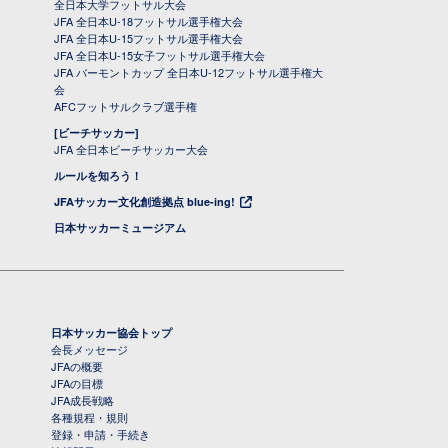
全日本大学フットサル大会
JFA 全日本U-18フットサル選手権大会
JFA 全日本U-15フットサル選手権大会
JFA 全日本U-15女子フットサル選手権大会
JFA バーモントカップ 全日本U-12フットサル選手権大
会
AFCフットサルクラブ選手権
[ビーチサッカー]
JFA 全日本ビーチサッカー大会
ルールを知ろう！
JFAサッカー文化創造拠点 blue-ing!
日本サッカーミュージアム
日本サッカー協会トップ
会長メッセージ
JFAの概要
JFAの目標
JFA成長戦略
各種規程・規則
登録・申請・手続き