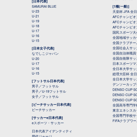
[日本代表]
SAMURAI BLUE
[1種(一般)]
U-23
天皇杯 JFA 
U-21
AFCチャンピ
U-19
AFCチャンピオン
U-18
AFCチャンピオ
U-17
国民スポーツ大
U-16
全国地域サッカ
U-15
全国クラブチー
全国社会人サッ
[日本女子代表]
全国自治体職員
なでしこジャパン
全国自衛隊サッ
U-20
U-17
日本スポーツマ
U-16
全日本大学サッ
U-15
総理大臣杯 全
全日本大学サッ
[フットサル日本代表]
デンソーカップ
男子／フットサル
DENSO CUP
男子／U-19フットサル
DENSO CUP
女子／フットサル
DENSO CUP
[ビーチサッカー日本代表]
全国高等専門学
ビーチサッカー
東京エネシスカ
全国専門学校サ
[サッカーe日本代表]
FIFAクラブワ
eスポーツ・サッカー
日本代表アイデンティティ
歴代ジャージ