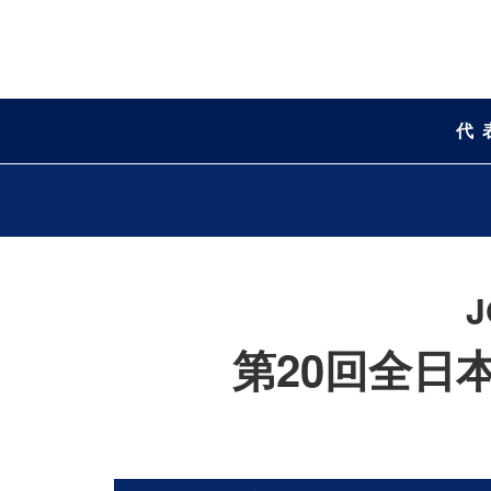
代
第20回全日