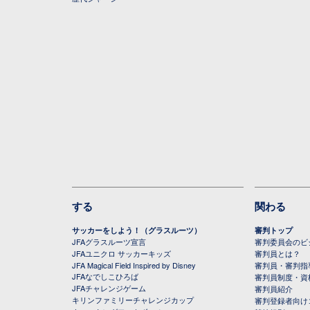
する
関わる
サッカーをしよう！（グラスルーツ）
審判トップ
JFAグラスルーツ宣言
審判委員会のビジ
JFAユニクロ サッカーキッズ
審判員とは？
JFA Magical Field Inspired by Disney
審判員・審判指
JFAなでしこひろば
審判員制度・資
JFAチャレンジゲーム
審判員紹介
キリンファミリーチャレンジカップ
審判登録者向け