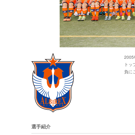
20
トッ
負に
選手紹介