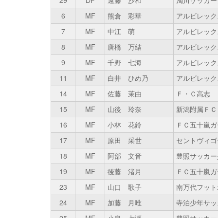
29
DF
遠藤 沙和
濁川サッカー
6
MF
熊倉 彩華
アルビレック
7
MF
中江 萌
アルビレック
8
MF
唐橋 万結
アルビレック
9
MF
千野 七海
アルビレック
11
MF
白井 ひめ乃
アルビレック
14
MF
佐藤 茉由
Ｆ・Ｃ高志
15
MF
山後 玲奈
新潟附属ＦＣ
16
MF
小林 花鈴
ＦＣ五十嵐ガ
17
MF
原田 采世
セントヴィゴ
18
MF
阿部 文音
豊照サッカー
19
MF
後藤 渚月
ＦＣ五十嵐ガ
23
MF
山口 歌子
南万代フット
24
MF
加藤 月唯
寺泊少年サッ