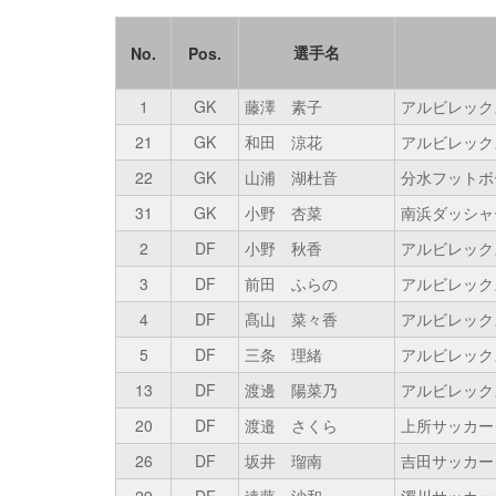
選手名
No.
Pos.
1
GK
藤澤 素子
アルビレック
21
GK
和田 涼花
アルビレック
22
GK
山浦 湖杜音
分水フットボ
31
GK
小野 杏菜
南浜ダッシャ
2
DF
小野 秋香
アルビレック
3
DF
前田 ふらの
アルビレック
4
DF
髙山 菜々香
アルビレック
5
DF
三条 理緒
アルビレック
13
DF
渡邊 陽菜乃
アルビレック
20
DF
渡邉 さくら
上所サッカー
26
DF
坂井 瑠南
吉田サッカー