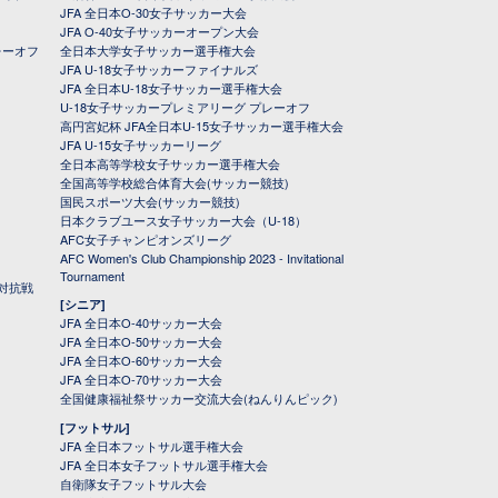
JFA 全日本O-30女子サッカー大会
JFA O-40女子サッカーオープン大会
レーオフ
全日本大学女子サッカー選手権大会
JFA U-18女子サッカーファイナルズ
JFA 全日本U-18女子サッカー選手権大会
U-18女子サッカープレミアリーグ プレーオフ
高円宮妃杯 JFA全日本U-15女子サッカー選手権大会
JFA U-15女子サッカーリーグ
全日本高等学校女子サッカー選手権大会
全国高等学校総合体育大会(サッカー競技)
国民スポーツ大会(サッカー競技)
日本クラブユース女子サッカー大会（U-18）
AFC女子チャンピオンズリーグ
AFC Women's Club Championship 2023 - Invitational
Tournament
対抗戦
[シニア]
JFA 全日本O-40サッカー大会
JFA 全日本O-50サッカー大会
JFA 全日本O-60サッカー大会
JFA 全日本O-70サッカー大会
全国健康福祉祭サッカー交流大会(ねんりんピック)
[フットサル]
JFA 全日本フットサル選手権大会
JFA 全日本女子フットサル選手権大会
自衛隊女子フットサル大会