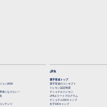
JFA
選手育成トップ
ョン2030
選手育成のコンセプト
トレセン認定制度
導者になりたい！
ナショナルトレセン
格
JFAエリートプログラム
ナショナルGKキャンプ
コンテンツ
女子GKキャンプ