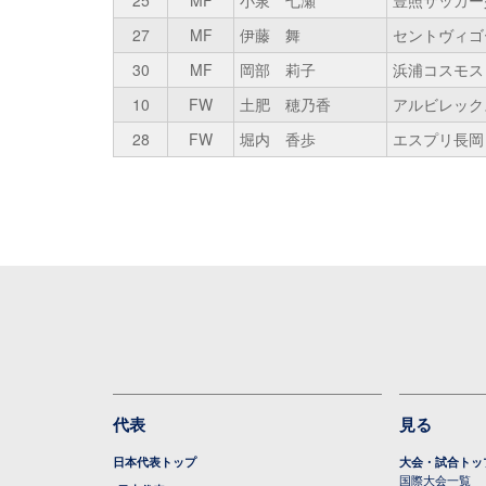
25
MF
小泉 七瀬
豊照サッカー
27
MF
伊藤 舞
セントヴィゴ
30
MF
岡部 莉子
浜浦コスモス
10
FW
土肥 穂乃香
アルビレック
28
FW
堀内 香歩
エスプリ長岡
代表
見る
日本代表トップ
大会・試合トッ
国際大会一覧