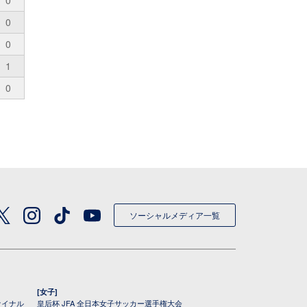
0
0
0
1
0
ソーシャルメディア一覧
[女子]
ァイナル
皇后杯 JFA 全日本女子サッカー選手権大会