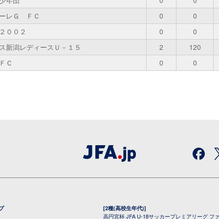
少年団
0
0
ーレＧ ＦＣ
0
0
２００２
0
0
ス新潟レディースＵ－１５
2
120
ＦＣ
0
0
プ
[2種(高校生年代)]
高円宮杯 JFA U-18サッカープレミアリーグ フ