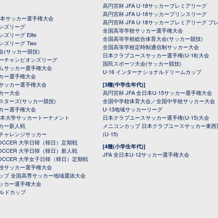
高円宮杯 JFA U-18サッカープレミアリーグ
高円宮杯 JFA U-18サッカープリンスリーグ
全日本サッカー選手権大会
高円宮杯 JFA U-18サッカープレミアリーグ プ
オンズリーグ
全国高等学校サッカー選手権大会
ズリーグ Elite
全国高等学校総合体育大会(サッカー競技)
ンズリーグ Two
全国高等学校定時制通信制サッカー大会
会(サッカー競技)
日本クラブユースサッカー選手権(U-18)大会
ーチャンピオンズリーグ
国民スポーツ大会(サッカー競技)
ムサッカー選手権大会
U-16 インターナショナルドリームカップ
カー選手権大会
サッカー選手権大会
[3種(中学生年代)]
カー大会
高円宮杯 JFA 全日本U-15サッカー選手権大会
スターズ(サッカー競技)
全国中学校体育大会／全国中学校サッカー大会
カー選手権大会
U-13地域サッカーリーグ
日本大学サッカートーナメント
日本クラブユースサッカー選手権(U-15)大会
カー新人戦
メニコンカップ 日本クラブユースサッカー東西
チャレンジサッカー
(U-15)
 SOCCER 大学日韓（韓日）定期戦
[4種(小学生年代)]
 SOCCER 大学日韓（韓日）新人戦
JFA 全日本U-12サッカー選手権大会
 SOCCER 大学女子日韓（韓日）定期戦
校サッカー選手権大会
ップ 全国高専サッカー地域選抜大会
ッカー選手権大会
ールドカップ