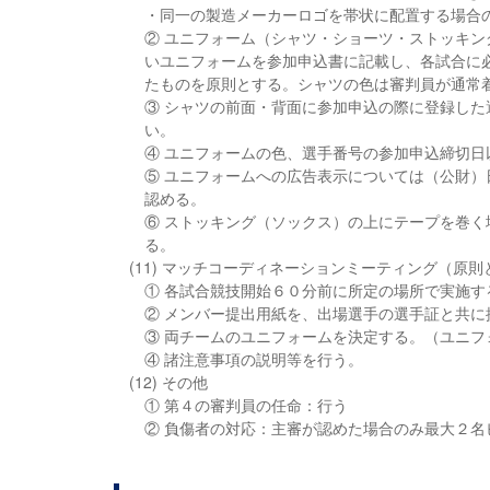
・同一の製造メーカーロゴを帯状に配置する場合
② ユニフォーム（シャツ・ショーツ・ストッキ
いユニフォームを参加申込書に記載し、各試合に
たものを原則とする。シャツの色は審判員が通常
③ シャツの前面・背面に参加申込の際に登録し
い。
④ ユニフォームの色、選手番号の参加申込締切日
⑤ ユニフォームへの広告表示については（公財
認める。
⑥ ストッキング（ソックス）の上にテープを巻
る。
(11) マッチコーディネーションミーティング（原
① 各試合競技開始６０分前に所定の場所で実施す
② メンバー提出用紙を、出場選手の選手証と共
③ 両チームのユニフォームを決定する。（ユニフ
④ 諸注意事項の説明等を行う。
(12) その他
① 第４の審判員の任命：行う
② 負傷者の対応：主審が認めた場合のみ最大２名