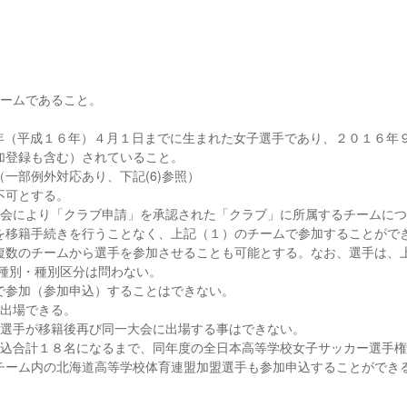
チームであること。
０４年（平成１６年）４月１日までに生まれた女子選手であり、２０１６年
加登録も含む）されていること。
一部例外対応あり、下記(6)参照）
不可とする。
ー協会により「クラブ申請」を承認された「クラブ」に所属するチームに
を移籍手続きを行うことなく、上記（１）のチームで参加することがで
複数のチームから選手を参加させることも可能とする。なお、選手は、
の種別・種別区分は問わない。
で参加（参加申込）することはできない。
で出場できる。
同一選手が移籍後再び同一大会に出場する事はできない。
加申込合計１８名になるまで、同年度の全日本高等学校女子サッカー選手
チーム内の北海道高等学校体育連盟加盟選手も参加申込することができ