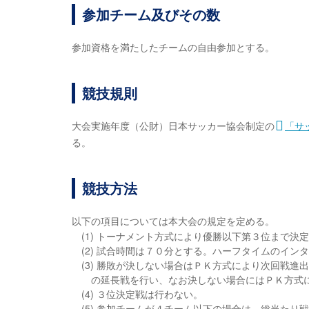
参加チーム及びその数
参加資格を満たしたチームの自由参加とする。
競技規則
大会実施年度（公財）日本サッカー協会制定の
「サ
る。
競技方法
以下の項目については本大会の規定を定める。
(1) トーナメント方式により優勝以下第３位まで決
(2) 試合時間は７０分とする。ハーフタイムのイ
(3) 勝敗が決しない場合はＰＫ方式により次回戦
の延長戦を行い、なお決しない場合にはＰＫ方式
(4) ３位決定戦は行わない。
(5) 参加チームが４チーム以下の場合は、総当たり