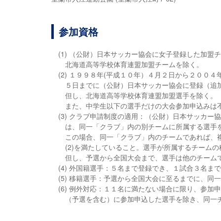
参加資格
(1) （公財）日本サッカー協会に女子登録した加盟
北海道高等学校体育連盟加盟チームを除く。
(2) １９９８年(平成１０年）４月２日から２０
５日までに（公財）日本サッカー協会に登録（追
但し、北海道高等学校体育連盟加盟選手を除く。（
また、中学生以下の選手だけの大会参加申込みは
(3) クラブ申請制度の適用：（公財）日本サッカ
は、同一「クラブ」内の別チームに所属する選手
この場合、同一「クラブ」内のチームであれば、
(2)を満たしていること。選手が所属するチーム
但し、予選から全国大会まで、選手は他のチーム
(4) 外国籍選手：５名まで登録でき、１試合３名ま
(5) 移籍選手：予選から全国大会に至るまでに、
(6) 例外対応：１１名に満たない場合に限り、参
（予選を含む）に参加申込した選手を除き、同一