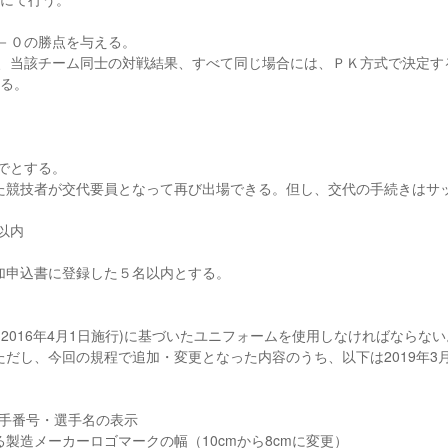
－０の勝点を与える。
点、当該チーム同士の対戦結果、すべて同じ場合には、ＰＫ方式で決定す
する。
でとする。
た競技者が交代要員となって再び出場できる。但し、交代の手続きはサ
以内
加申込書に登録した５名以内とする。
2016年4月1日施行)に基づいたユニフォームを使用しなければならな
だし、今回の規程で追加・変更となった内容のうち、以下は2019年3月
選手番号・選手名の表示
製造メーカーロゴマークの幅（10cmから8cmに変更）