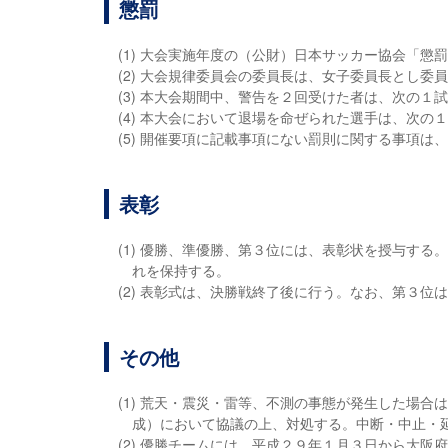
懲罰
(1) 大会実施年度の（公財）日本サッカー協会「
(2) 大会規律委員会の委員長は、女子委員長とし委
(3) 本大会期間中、警告を２回受けた者は、次の１
(4) 本大会において退場を命ぜられた選手は、次
(5) 開催要項に記載事項にない罰則に関する事項は
表彰
(1) 優勝、準優勝、第３位には、表彰状を授与す
れを保持する。
(2) 表彰式は、決勝戦終了後に行う。なお、第３位
その他
(1) 荒天・震災・雷等、不測の事態が発生した場
成）において協議の上、対処する。中断・中止・
(2) 優勝チームには、平成２９年１月３日から大