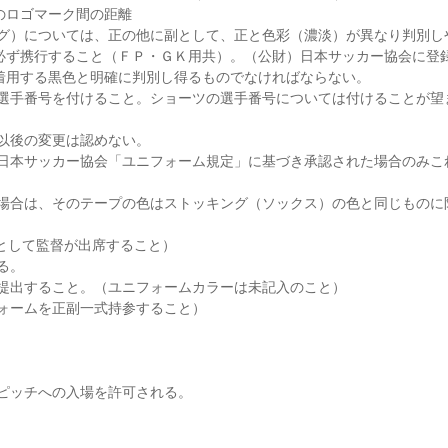
のロゴマーク間の距離
ング）については、正の他に副として、正と色彩（濃淡）が異なり判別し
必ず携行すること（ＦＰ・ＧＫ用共）。（公財）日本サッカー協会に登
着用する黒色と明確に判別し得るものでなければならない。
た選手番号を付けること。ショーツの選手番号については付けることが望
以後の変更は認めない。
）日本サッカー協会「ユニフォーム規定」に基づき承認された場合のみこ
く場合は、そのテープの色はストッキング（ソックス）の色と同じものに
則として監督が出席すること）
る。
に提出すること。（ユニフォームカラーは未記入のこと）
ォームを正副一式持参すること）
ピッチへの入場を許可される。