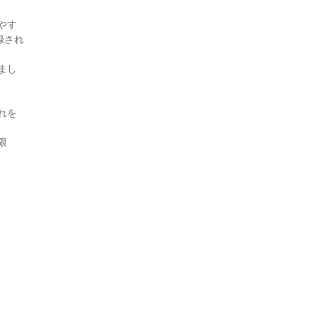
やす
録され
まし
れを
限