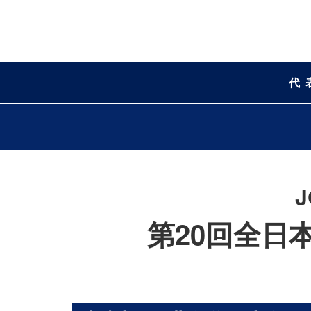
代
第20回全日