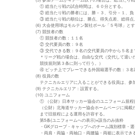
① 総当たり戦の試合時間は、６０分とする。
② 総当たり戦の勝者には、勝－３、引分－１、負
③ 総当たり戦の順位は、勝点、得失点差、総得
(6) 大会使用球はモルテン製社ボール「５号球」と
(7) 競技者の数
① 競技者の数：１１名
② 交代要員の数：９名
③ 交代できる数：９名の交代要員の中から５名ま
＊リーグ戦の場合は、自由な交代（交代して退い
競技規則第３条に則って行う。）
④ ピッチ上でプレーできる外国籍選手の数：３名
(8) 役員の数
テクニカルエリアに入ることができる役員は、参
(9) テクニカルエリア：設置する。
(10) ユニフォーム
① （公財）日本サッカー協会のユニフォーム規程(
（公財）北海道サッカー協会ホームページに掲載た
まで旧規程による運用を許容する。
第5条(ユニフォームへの表示)※該当のみ抜粋
・GKグローブ・キャップへのチーム識別標章・
・両肩・両脇・両袖口・両腰脇・両裾に表示できる