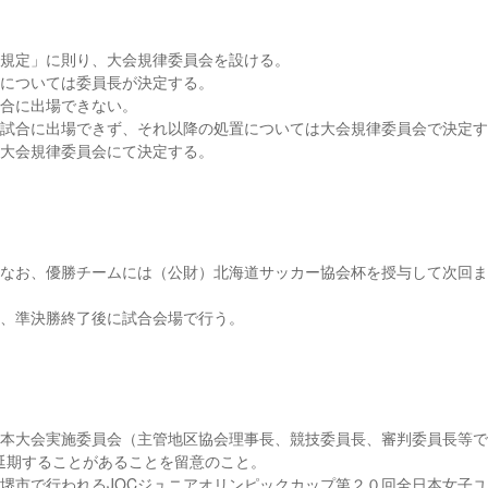
懲罰規定」に則り、大会規律委員会を設ける。
員については委員長が決定する。
試合に出場できない。
の１試合に出場できず、それ以降の処置については大会規律委員会で決定
、大会規律委員会にて決定する。
る。なお、優勝チームには（公財）北海道サッカー協会杯を授与して次回
は、準決勝終了後に試合会場で行う。
合は本大会実施委員会（主管地区協会理事長、競技委員長、審判委員長等
延期することがあることを留意のこと。
阪府堺市で行われるJOCジュニアオリンピックカップ第２０回全日本女子