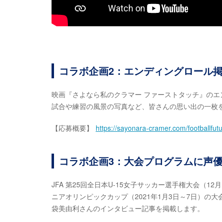
コラボ企画2：エンディングロール
映画『さよなら私のクラマー ファーストタッチ』の
試合や練習の風景の写真など、皆さんの思い出の一枚
【応募概要】
https://sayonara-cramer.com/footballfutu
コラボ企画3：大会プログラムに声
JFA 第25回全日本U-15女子サッカー選手権大会（12月
ニアオリンピックカップ（2021年1月3日～7日）
袋美由利さんのインタビュー記事を掲載します。