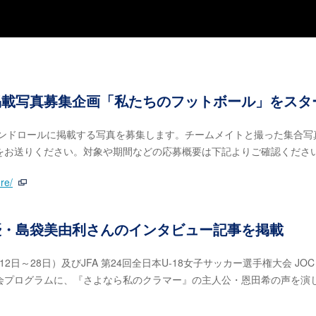
掲載写真募集企画「私たちのフットボール」をスタ
エンドロールに掲載する写真を募集します。チームメイトと撮った集合写
をお送りください。対象や期間などの応募概要は下記よりご確認くださ
re/
優・島袋美由利さんのインタビュー記事を掲載
12日～28日）及びJFA 第24回全日本U-18女子サッカー選手権大会 JOC
の大会プログラムに、『さよなら私のクラマー』の主人公・恩田希の声を演