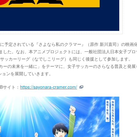
4月に予定されている『さよなら私のクラマー』（原作 新川直司）の映画
しました。なお、本アニメプロジェクトには、一般社団法人日本女子プロ
子サッカーリーグ（なでしこリーグ）も同じく後援として参加します。
ッカーの未来を一緒に」をテーマに、女子サッカーのさらなる普及と発展
ションを展開していきます。
Bサイト：
https://sayonara-cramer.com/