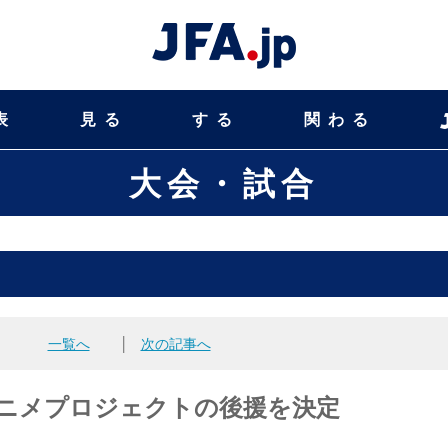
表
見る
する
関わる
大会・試合
一覧へ
│
次の記事へ
アニメプロジェクトの後援を決定