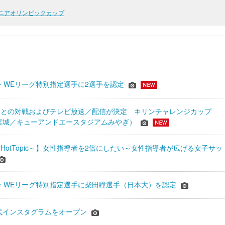
ジュニアオリンピックカップ
JFA・WEリーグ特別指定選手に2選手を認定
表との対戦およびテレビ放送／配信が決定 キリンチャレンジカップ
24＠宮城／キューアンドエースタジアムみやぎ）
HotTopic～】女性指導者を2倍にしたい～女性指導者が広げる女子サッ
年JFA・WEリーグ特別指定選手に柴田瞳選手（日本大）を認定
式インスタグラムをオープン