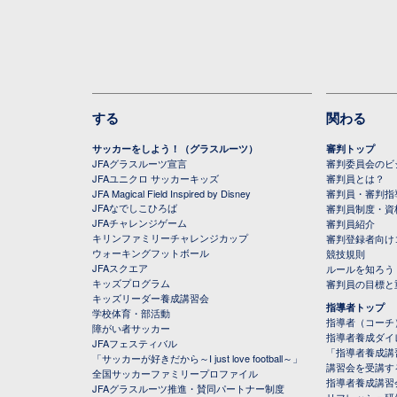
する
関わる
サッカーをしよう！（グラスルーツ）
審判トップ
JFAグラスルーツ宣言
審判委員会のビジ
JFAユニクロ サッカーキッズ
審判員とは？
JFA Magical Field Inspired by Disney
審判員・審判指
JFAなでしこひろば
審判員制度・資
JFAチャレンジゲーム
審判員紹介
キリンファミリーチャレンジカップ
審判登録者向け
ウォーキングフットボール
競技規則
JFAスクエア
ルールを知ろう
キッズプログラム
審判員の目標と
キッズリーダー養成講習会
指導者トップ
学校体育・部活動
指導者（コーチ
障がい者サッカー
指導者養成ダイ
JFAフェスティバル
「指導者養成講
「サッカーが好きだから～I just love football～」
講習会を受講す
全国サッカーファミリープロファイル
指導者養成講習
JFAグラスルーツ推進・賛同パートナー制度