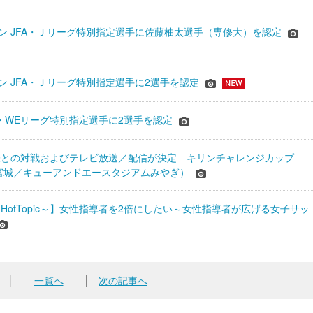
シーズン JFA・Ｊリーグ特別指定選手に佐藤柚太選手（専修大）を認定
ーズン JFA・Ｊリーグ特別指定選手に2選手を認定
JFA・WEリーグ特別指定選手に2選手を認定
表との対戦およびテレビ放送／配信が決定 キリンチャレンジカップ
24＠宮城／キューアンドエースタジアムみやぎ）
HotTopic～】女性指導者を2倍にしたい～女性指導者が広げる女子サッ
│
一覧へ
│
次の記事へ