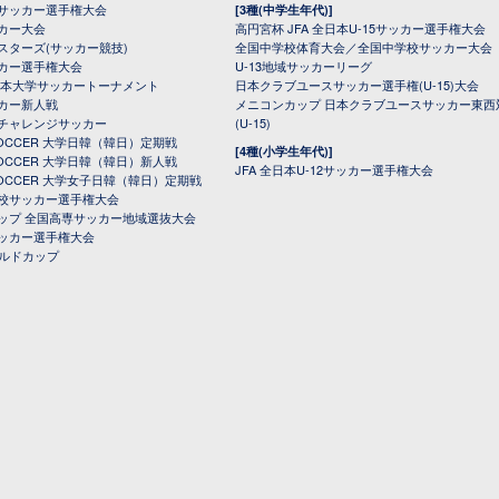
サッカー選手権大会
[3種(中学生年代)]
カー大会
高円宮杯 JFA 全日本U-15サッカー選手権大会
スターズ(サッカー競技)
全国中学校体育大会／全国中学校サッカー大会
カー選手権大会
U-13地域サッカーリーグ
日本大学サッカートーナメント
日本クラブユースサッカー選手権(U-15)大会
カー新人戦
メニコンカップ 日本クラブユースサッカー東西
チャレンジサッカー
(U-15)
 SOCCER 大学日韓（韓日）定期戦
[4種(小学生年代)]
 SOCCER 大学日韓（韓日）新人戦
JFA 全日本U-12サッカー選手権大会
 SOCCER 大学女子日韓（韓日）定期戦
校サッカー選手権大会
ップ 全国高専サッカー地域選抜大会
ッカー選手権大会
ールドカップ