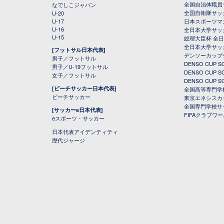
全国自治体職員
なでしこジャパン
全国自衛隊サッ
U-20
U-17
日本スポーツマ
U-16
全日本大学サッ
U-15
総理大臣杯 全
全日本大学サッ
[フットサル日本代表]
デンソーカップ
男子／フットサル
DENSO CUP
男子／U-19フットサル
DENSO CUP
女子／フットサル
DENSO CUP
[ビーチサッカー日本代表]
全国高等専門学
ビーチサッカー
東京エネシスカ
全国専門学校サ
[サッカーe日本代表]
FIFAクラブワ
eスポーツ・サッカー
日本代表アイデンティティ
歴代ジャージ