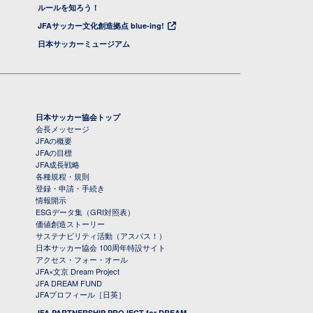
ルールを知ろう！
JFAサッカー文化創造拠点 blue-ing!
日本サッカーミュージアム
日本サッカー協会トップ
会長メッセージ
JFAの概要
JFAの目標
JFA成長戦略
各種規程・規則
登録・申請・手続き
情報開示
ESGデータ集（GRI対照表）
価値創造ストーリー
サステナビリティ活動（アスパス！）
日本サッカー協会 100周年特設サイト
アクセス・フォー・オール
JFA×文京 Dream Project
JFA DREAM FUND
JFAプロフィール［日英］
JFA PARTNERSHIP PROJECT for DREAM