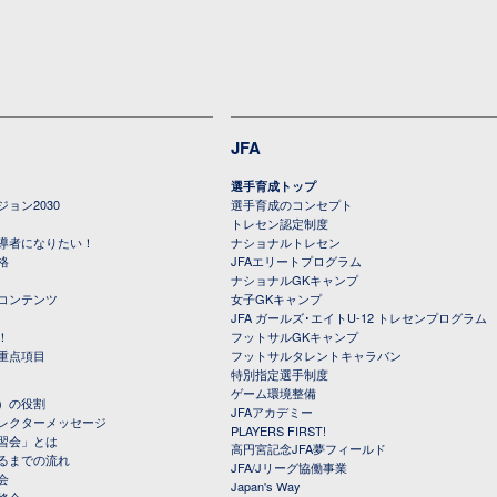
JFA
選手育成トップ
ョン2030
選手育成のコンセプト
トレセン認定制度
導者になりたい！
ナショナルトレセン
格
JFAエリートプログラム
ナショナルGKキャンプ
コンテンツ
女子GKキャンプ
JFA ガールズ･エイトU-12 トレセンプログラム
！
フットサルGKキャンプ
重点項目
フットサルタレントキャラバン
特別指定選手制度
ゲーム環境整備
）の役割
JFAアカデミー
レクターメッセージ
PLAYERS FIRST!
習会」とは
高円宮記念JFA夢フィールド
るまでの流れ
JFA/Jリーグ協働事業
会
Japan's Way