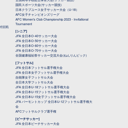
国民スポーツ大会(サッカー競技)
日本クラブユース女子サッカー大会（U-18）
AFC女子チャンピオンズリーグ
AFC Women's Club Championship 2023 - Invitational
Tournament
対抗戦
[シニア]
JFA 全日本O-40サッカー大会
JFA 全日本O-50サッカー大会
JFA 全日本O-60サッカー大会
JFA 全日本O-70サッカー大会
全国健康福祉祭サッカー交流大会(ねんりんピック)
[フットサル]
JFA 全日本フットサル選手権大会
JFA 全日本女子フットサル選手権大会
自衛隊女子フットサル大会
全日本大学フットサル大会
JFA 全日本U-18フットサル選手権大会
JFA 全日本U-15フットサル選手権大会
JFA 全日本U-15女子フットサル選手権大会
JFA バーモントカップ 全日本U-12フットサル選手権大
会
AFCフットサルクラブ選手権
[ビーチサッカー]
JFA 全日本ビーチサッカー大会