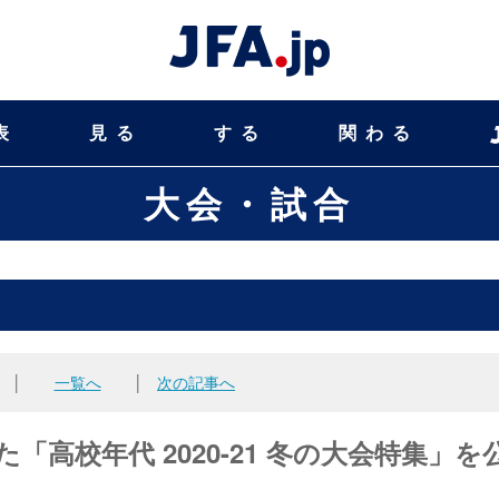
表
見る
する
関わる
大会・試合
│
一覧へ
│
次の記事へ
高校年代 2020-21 冬の大会特集」を