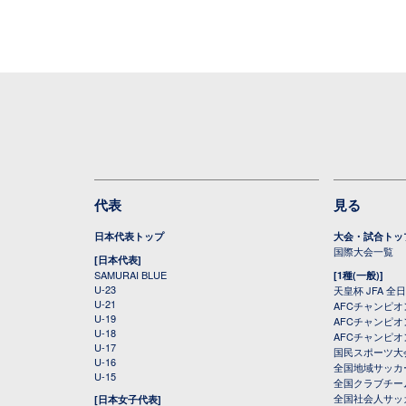
代表
見る
日本代表トップ
大会・試合トッ
国際大会一覧
[日本代表]
SAMURAI BLUE
[1種(一般)]
U-23
天皇杯 JFA 
U-21
AFCチャンピ
U-19
AFCチャンピオン
U-18
AFCチャンピオ
U-17
国民スポーツ大
U-16
全国地域サッカ
U-15
全国クラブチー
全国社会人サッ
[日本女子代表]