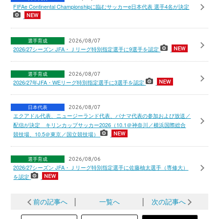
FIFAe Continental Championshipに臨むサッカーe日本代表 選手4名が決定
選手育成
2026/08/07
2026/27シーズン JFA・Ｊリーグ特別指定選手に9選手を認定
選手育成
2026/08/07
2026/27年JFA・WEリーグ特別指定選手に3選手を認定
日本代表
2026/08/07
エクアドル代表、ニュージーランド代表、パナマ代表の参加および放送／
配信が決定 キリンカップサッカー2026（10.1＠神奈川／横浜国際総合
競技場、10.5＠東京／国立競技場）
選手育成
2026/08/06
2026/27シーズン JFA・Ｊリーグ特別指定選手に佐藤柚太選手（専修大）
を認定
前の記事へ
│
一覧へ
│
次の記事へ