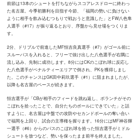
前節は13本のシュートを打ちながらスコアレスドローに終わっ
た名古屋。今季初勝利を目指す今節、「福岡の勢いに負けない
ように相手を飲み込むつもりで戦おうと意識した」とFW八色隼
人選手（#17）が振り返るとおり、序盤から見せ場をつくりま
す。
2分、ドリブルで前進したMF恒吉良真選手（#7）がゴール前に
スルーパスを入れると、フリーで抜け出した八色選手が右隅に
流し込み、先制に成功します。8分にはCKのこぼれ球に反応し
た八色選手がペナルティーエリアで倒され、PKを獲得しまし
た。このチャンスはGK田中莉玖選手（#1）に阻まれましたが、
以降も名古屋のペースが続きます。
恒吉選手が「CBが相手のフィードを跳ね返し、ボランチがその
こぼれを拾ったことで、自分たちのボールにできていた」と話
すように、名古屋は中盤での攻防やセカンドボールの奪い合い
で福岡を上回り、試合の主導権を握ります。16分にはMF神谷輝
一選手（#6）からのパスのこぼれ球を拾った恒吉選手がミドル
シュートを放つなど、勢いを保ったまま前半を終えました。