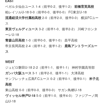
EAST
ベガルタ仙台ユース 1-4（前半0-2、後半1-2）
前橋育英高校
柏レイソルU-18 0-0（前半0-0、後半0-0） FC東京U-18
流通経済大学付属柏高校
2-0（前半2-0、後半0-0） 横浜FCユー
ス
東京ヴェルディユース
3-2（前半1-0、後半2-2） 川崎フロンタ
ーレU-18
青森山田高校
1-0（前半0-0、後半1-0） 昌平高校
帝京長岡高校 2-4（前半1-2、後半1-2）
鹿島アントラーズユー
ス
WEST
ジュビロ磐田U-18 2-2（前半1-1、後半1-1） 神村学園高等部
ガンバ大阪ユース
3-1（前半2-0、後半1-1） 大津高校
サンフレッチェ広島F.Cユース 0-2（前半0-1、後半0-1）
米子北
高校
東山高校 0-0（前半0-0、後半0-0） サガン鳥栖U-18
ヴィッセル神戸U-18
5-0（前半1-0、後半4-0） ファジアーノ岡
山U-18