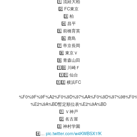
1️⃣ 流経大柏
2️⃣ FC東京
3️⃣ 柏
4️⃣ 昌平
5️⃣ 前橋育英
6️⃣ 鹿島
7️⃣ 帝京長岡
8️⃣ 東京Ｖ
9️⃣ 青森山田
1️⃣0️⃣ 川崎Ｆ
1️⃣1️⃣ 仙台
1️⃣2️⃣ 横浜FC
%F0%9F%9F%A2%F0%9D%97%AA%F0%9D%97%98%F0
%E2%9A%BD暫定順位表%E2%9A%BD
1️⃣ Ｖ神戸
2️⃣ 名古屋
3️⃣ 神村学園
4️⃣…
pic.twitter.com/w4KWBSX1fK