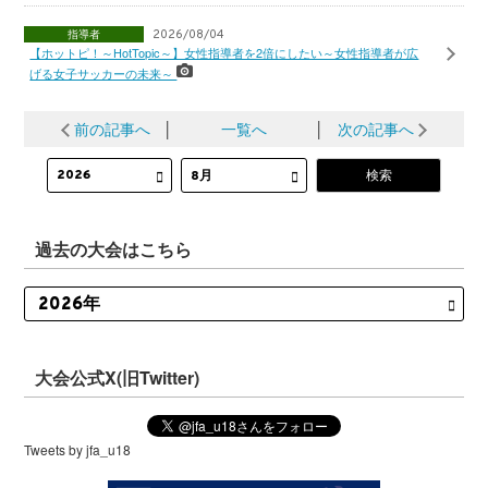
指導者
2026/08/04
【ホットピ！～HotTopic～】女性指導者を2倍にしたい～女性指導者が広
げる女子サッカーの未来～
前の記事へ
│
一覧へ
│
次の記事へ
過去の大会はこちら
大会公式X(旧Twitter)
Tweets by jfa_u18