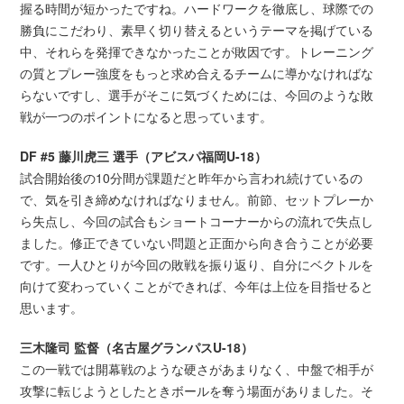
握る時間が短かったですね。ハードワークを徹底し、球際での
勝負にこだわり、素早く切り替えるというテーマを掲げている
中、それらを発揮できなかったことが敗因です。トレーニング
の質とプレー強度をもっと求め合えるチームに導かなければな
らないですし、選手がそこに気づくためには、今回のような敗
戦が一つのポイントになると思っています。
DF #5 藤川虎三 選手（アビスパ福岡U-18）
試合開始後の10分間が課題だと昨年から言われ続けているの
で、気を引き締めなければなりません。前節、セットプレーか
ら失点し、今回の試合もショートコーナーからの流れで失点し
ました。修正できていない問題と正面から向き合うことが必要
です。一人ひとりが今回の敗戦を振り返り、自分にベクトルを
向けて変わっていくことができれば、今年は上位を目指せると
思います。
三木隆司 監督（名古屋グランパスU-18）
この一戦では開幕戦のような硬さがあまりなく、中盤で相手が
攻撃に転じようとしたときボールを奪う場面がありました。そ