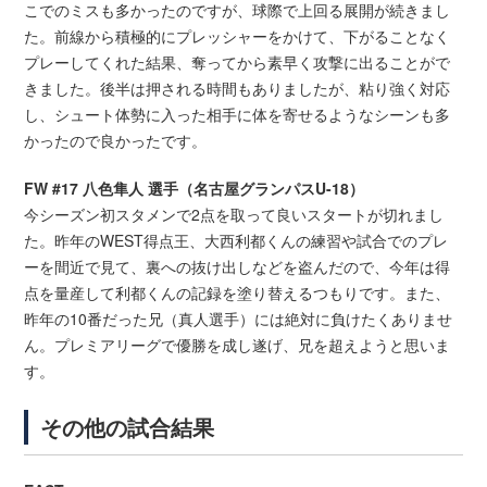
こでのミスも多かったのですが、球際で上回る展開が続きまし
た。前線から積極的にプレッシャーをかけて、下がることなく
プレーしてくれた結果、奪ってから素早く攻撃に出ることがで
きました。後半は押される時間もありましたが、粘り強く対応
し、シュート体勢に入った相手に体を寄せるようなシーンも多
かったので良かったです。
FW #17 八色隼人 選手（名古屋グランパスU-18）
今シーズン初スタメンで2点を取って良いスタートが切れまし
た。昨年のWEST得点王、大西利都くんの練習や試合でのプレ
ーを間近で見て、裏への抜け出しなどを盗んだので、今年は得
点を量産して利都くんの記録を塗り替えるつもりです。また、
昨年の10番だった兄（真人選手）には絶対に負けたくありませ
ん。プレミアリーグで優勝を成し遂げ、兄を超えようと思いま
す。
その他の試合結果