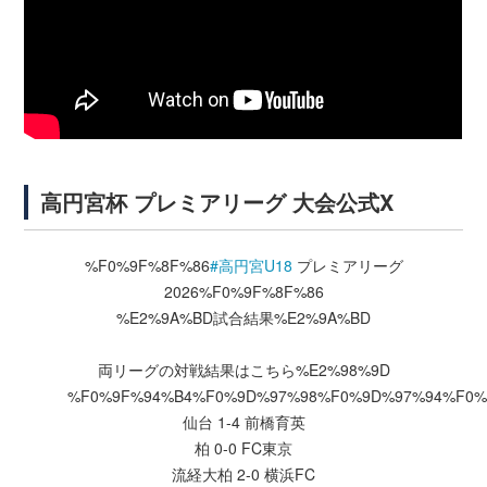
高円宮杯 プレミアリーグ 大会公式X
%F0%9F%8F%86
#高円宮U18
プレミアリーグ
2026%F0%9F%8F%86
%E2%9A%BD試合結果%E2%9A%BD
両リーグの対戦結果はこちら%E2%98%9D
%F0%9F%94%B4%F0%9D%97%98%F0%9D%97%94%F0%
仙台 1-4 前橋育英
柏 0-0 FC東京
流経大柏 2-0 横浜FC