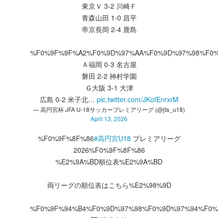
東京Ｖ 3-2 川崎Ｆ
青森山田 1-0 昌平
帝京長岡 2-4 鹿島
%F0%9F%9F%A2%F0%9D%97%AA%F0%9D%97%98%F0
Ａ福岡 0-3 名古屋
磐田 2-2 神村学園
Ｇ大阪 3-1 大津
広島 0-2 米子北…
pic.twitter.com/JKofEnrxrM
— 高円宮杯 JFA U-18サッカープレミアリーグ (@jfa_u18)
April 13, 2026
%F0%9F%8F%86
#高円宮U18
プレミアリーグ
2026%F0%9F%8F%86
%E2%9A%BD順位表%E2%9A%BD
両リーグの順位表はこちら%E2%98%9D
%F0%9F%94%B4%F0%9D%97%98%F0%9D%97%94%F0%