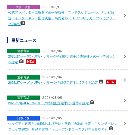
大会・試合
2026/03/11
公式アンバサダーに板倉滉選手が就任 マッチスケジュール、テレビ放
送・インターネット配信決定 高円宮杯 JFA U-18サッカープレミアリー
グ 2026
最新ニュース
選手育成
2026/08/06
2026/27シーズン JFA・Ｊリーグ特別指定選手に佐藤柚太選手（専修大）
を認定
選手育成
2026/08/06
2026/27シーズン JFA・Ｊリーグ特別指定選手に2選手を認定
選手育成
2026/08/05
2026/27年JFA・WEリーグ特別指定選手に2選手を認定
日本代表
2026/08/05
ウルグアイ代表との対戦およびテレビ放送／配信が決定 キリンチャレン
ジカップ2026（9.24＠宮城／キューアンドエースタジアムみやぎ）