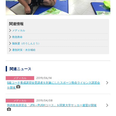
関連情報
メディカル
救急救命
脳振盪（のうしんとう）
暑熱対策・水分補給
関連ニュース
メディカル
2019/06/14
S級コーチ養成講習会受講者を対象にしたスポーツ救命ライセンス講習会
を開催
メディカル
2019/04/08
簡易救命講習会「JFA＋PUSHコース」を関東大学サッカー連盟が開催