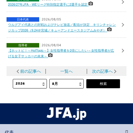
2026/27年JFA・WEリーグ特別指定選手に2選手を認定
日本代表
2026/08/05
ウルグアイ代表との対戦およびテレビ放送／配信が決定 キリンチャレン
ジカップ2026（9.24＠宮城／キューアンドエースタジアムみやぎ）
指導者
2026/08/04
【ホットピ！～HotTopic～】女性指導者を2倍にしたい～女性指導者が広
げる女子サッカーの未来～
前の記事へ
│
一覧へ
│
次の記事へ
代表