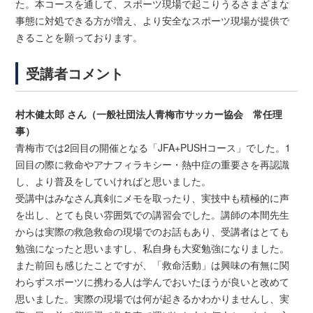
た。本コースを通して、スポーツ現場で起こりうるさまざまな
事態に対処できる方が増え、より安全なスポーツ現場が提供で
きることを願っております。
受講者コメント
村木健太郎 さん（一般社団法人青梅市サッカー協会 常任理
事）
青梅市では2回目の開催となる「JFA+PUSHコース」でした。1
回目の際に救命やアナフィラキシー・熱中症の重要さを再認識
し、より普及をしていければと思いました。
受講中はみなさん真剣にメモを取ったり、実技中も積極的に声
を出し、とても良い雰囲気での講習会でした。講師の本間先生
からは実際の救急救命の現場でのお話もあり、受講者はとても
勉強になったと思いますし、私自身も大変勉強になりました。
また前回も感じたことですが、「救命活動」は興味の有無に関
わらずスポーツに携わる人は学んでおいたほうが良いと改めて
思いました。実際の現場では何が起きるかわかりませんし、実