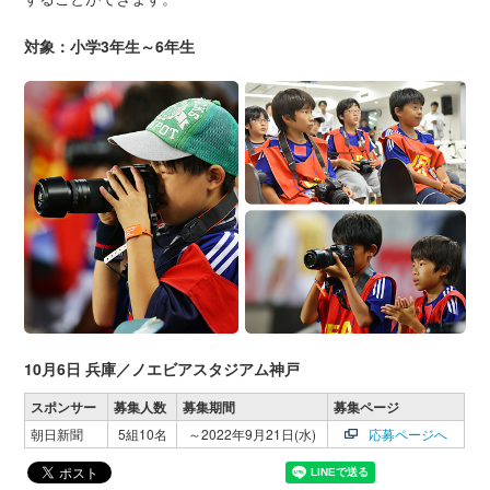
対象：小学3年生～6年生
10月6日 兵庫／ノエビアスタジアム神戸
スポンサー
募集人数
募集期間
募集ページ
朝日新聞
5組10名
～2022年9月21日(水)
応募ページへ