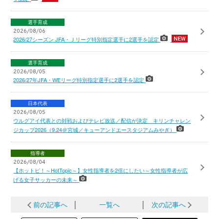
選手育成
2026/08/06
2026/27シーズン JFA・Ｊリーグ特別指定選手に2選手を認定
選手育成
2026/08/05
2026/27年JFA・WEリーグ特別指定選手に2選手を認定
日本代表
2026/08/05
ウルグアイ代表との対戦およびテレビ放送／配信が決定 キリンチャレン
ジカップ2026（9.24＠宮城／キューアンドエースタジアムみやぎ）
指導者
2026/08/04
【ホットピ！～HotTopic～】女性指導者を2倍にしたい～女性指導者が広
げる女子サッカーの未来～
前の記事へ
│
一覧へ
│
次の記事へ