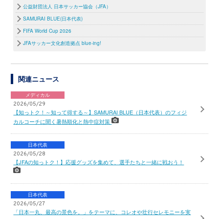
公益財団法人 日本サッカー協会（JFA）
SAMURAI BLUE(日本代表)
FIFA World Cup 2026
JFAサッカー文化創造拠点 blue-ing!
関連ニュース
メディカル
2026/05/29
【知っトク！～知って得する～】SAMURAI BLUE（日本代表）のフィジ
カルコーチに聞く暑熱順化と熱中症対策
日本代表
2026/05/28
【JFAの知っトク！】応援グッズを集めて、選手たちと一緒に戦おう！
日本代表
2026/05/27
「日本一丸、最高の景色を。」をテーマに、コレオや壮行セレモニーを実