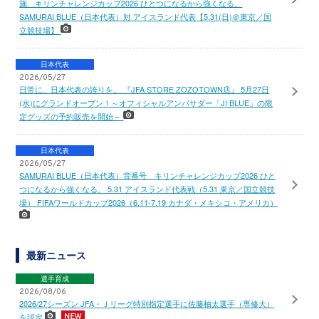
施 キリンチャレンジカップ2026 ひとつになるから強くなる。
SAMURAI BLUE（日本代表）対 アイスランド代表【5.31(日)＠東京／国
立競技場】
日本代表
2026/05/27
日常に、日本代表の誇りを。 『JFA STORE ZOZOTOWN店』 5月27日
(水)にグランドオープン！～オフィシャルアンバサダー「JI BLUE」の限
定グッズの予約販売を開始～
日本代表
2026/05/27
SAMURAI BLUE（日本代表）背番号 キリンチャレンジカップ2026 ひと
つになるから強くなる。 5.31 アイスランド代表戦（5.31 東京／国立競技
場） FIFAワールドカップ2026（6.11-7.19 カナダ・メキシコ・アメリカ）
最新ニュース
選手育成
2026/08/06
2026/27シーズン JFA・Ｊリーグ特別指定選手に佐藤柚太選手（専修大）
を認定