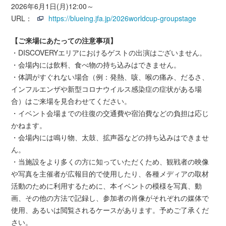
2026年6月1日(月)12:00～
URL：
https://blueing.jfa.jp/2026worldcup-groupstage
【ご来場にあたっての注意事項】
・DISCOVERYエリアにおけるゲストの出演はございません。
・会場内には飲料、食べ物の持ち込みはできません。
・体調がすぐれない場合（例：発熱、咳、喉の痛み、だるさ、
インフルエンザや新型コロナウイルス感染症の症状がある場
合）はご来場を見合わせてください。
・イベント会場までの往復の交通費や宿泊費などの負担は応じ
かねます。
・会場内には鳴り物、太鼓、拡声器などの持ち込みはできませ
ん。
・当施設をより多くの方に知っていただくため、観戦者の映像
や写真を主催者が広報目的で使用したり、各種メディアの取材
活動のために利用するために、本イベントの模様を写真、動
画、その他の方法で記録し、参加者の肖像がそれぞれの媒体で
使用、あるいは閲覧されるケースがあります。予めご了承くだ
さい。