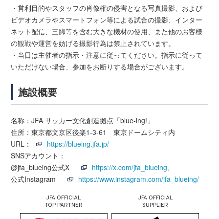
・営利目的やスタッフの肖像権の侵害となる写真撮影、および
ビデオカメラやスマートフォン等による試合の撮影、インター
ネット配信、三脚等を含む大きな機材の使用、また他のお客様
の観戦や運営を妨げる撮影行為は禁止されています。
・当日は主催者の指示・注意に従ってください。指示に従って
いただけない場合、参加をお断りする場合がございます。
施設概要
名称：JFA サッカー文化創造拠点「blue-ing!」
住所：東京都文京区後楽1-3-61 東京ドームシティ内
URL：
https://blueing.jfa.jp/
SNSアカウント：
@jfa_blueing公式X
https://x.com/jfa_blueing
、
公式Instagram
https://www.instagram.com/jfa_blueing/
JFA OFFICIAL
JFA OFFICIAL
TOP PARTNER
SUPPLIER