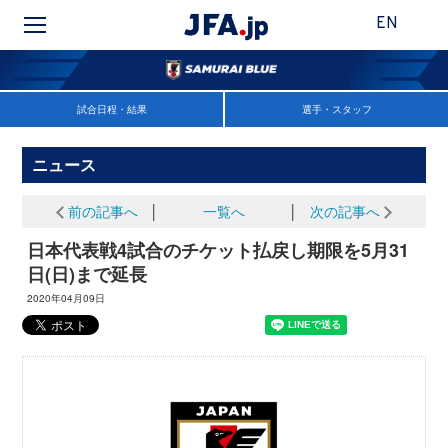
EN
試合日程・結果
選手・スタッフ
ニュース
前の記事へ
│
一覧へ
│
次の記事へ
日本代表戦4試合のチケット払戻し期限を5月31
日(日)まで延長
2020年04月09日