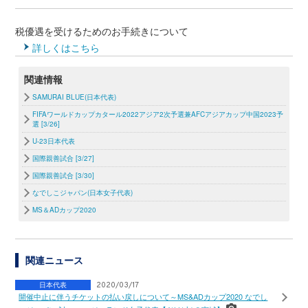
税優遇を受けるためのお手続きについて
詳しくはこちら
関連情報
SAMURAI BLUE(日本代表)
FIFAワールドカップカタール2022アジア2次予選兼AFCアジアカップ中国2023予
選 [3/26]
U-23日本代表
国際親善試合 [3/27]
国際親善試合 [3/30]
なでしこジャパン(日本女子代表)
MS＆ADカップ2020
関連ニュース
日本代表
2020/03/17
開催中止に伴うチケットの払い戻しについて～MS&ADカップ2020 なでし