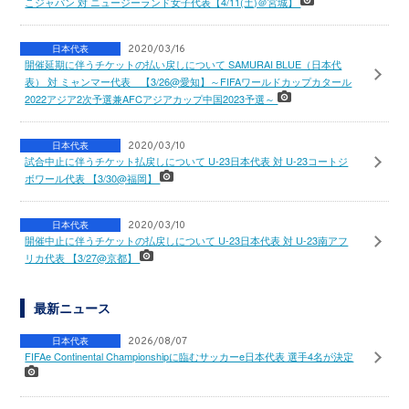
こジャパン 対 ニュージーランド女子代表【4/11(土)＠宮城】
日本代表
2020/03/16
開催延期に伴うチケットの払い戻しについて SAMURAI BLUE（日本代
表） 対 ミャンマー代表 【3/26@愛知】～FIFAワールドカップカタール
2022アジア2次予選兼AFCアジアカップ中国2023予選～
日本代表
2020/03/10
試合中止に伴うチケット払戻しについて U-23日本代表 対 U-23コートジ
ボワール代表 【3/30@福岡】
日本代表
2020/03/10
開催中止に伴うチケットの払戻しについて U-23日本代表 対 U-23南アフ
リカ代表 【3/27@京都】
最新ニュース
日本代表
2026/08/07
FIFAe Continental Championshipに臨むサッカーe日本代表 選手4名が決定