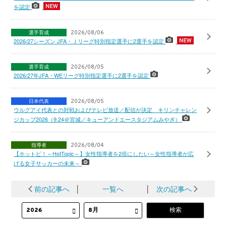
を認定
選手育成
2026/08/06
2026/27シーズン JFA・Ｊリーグ特別指定選手に2選手を認定
選手育成
2026/08/05
2026/27年JFA・WEリーグ特別指定選手に2選手を認定
日本代表
2026/08/05
ウルグアイ代表との対戦およびテレビ放送／配信が決定 キリンチャレン
ジカップ2026（9.24＠宮城／キューアンドエースタジアムみやぎ）
指導者
2026/08/04
【ホットピ！～HotTopic～】女性指導者を2倍にしたい～女性指導者が広
げる女子サッカーの未来～
前の記事へ
│
一覧へ
│
次の記事へ