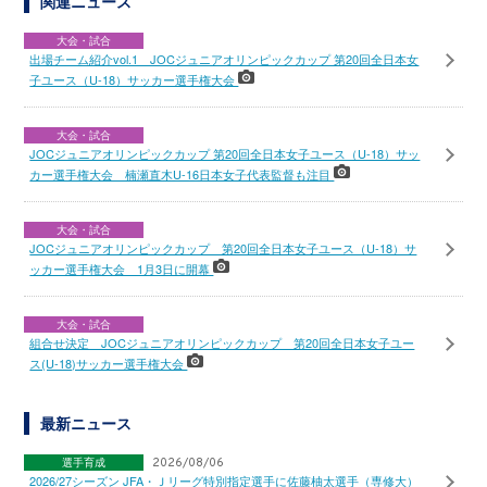
関連ニュース
大会・試合
出場チーム紹介vol.1 JOCジュニアオリンピックカップ 第20回全日本女
子ユース（U-18）サッカー選手権大会
大会・試合
JOCジュニアオリンピックカップ 第20回全日本女子ユース（U-18）サッ
カー選手権大会 楠瀬直木U-16日本女子代表監督も注目
大会・試合
JOCジュニアオリンピックカップ 第20回全日本女子ユース（U-18）サ
ッカー選手権大会 1月3日に開幕
大会・試合
組合せ決定 JOCジュニアオリンピックカップ 第20回全日本女子ユー
ス(U-18)サッカー選手権大会
最新ニュース
選手育成
2026/08/06
2026/27シーズン JFA・Ｊリーグ特別指定選手に佐藤柚太選手（専修大）