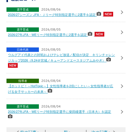
選手育成
2026/08/06
2026/27シーズン JFA・Ｊリーグ特別指定選手に2選手を認定
選手育成
2026/08/05
2026/27年JFA・WEリーグ特別指定選手に2選手を認定
日本代表
2026/08/05
ウルグアイ代表との対戦およびテレビ放送／配信が決定 キリンチャレン
ジカップ2026（9.24＠宮城／キューアンドエースタジアムみやぎ）
指導者
2026/08/04
【ホットピ！～HotTopic～】女性指導者を2倍にしたい～女性指導者が広
げる女子サッカーの未来～
選手育成
2026/08/04
2026/27年JFA・WEリーグ特別指定選手に柴田瞳選手（日本大）を認定