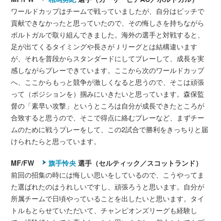
ワールドカップはチームで戦っていましたが、自分はピッチで
貢献できなかったと思っていたので、その悔しさを持ちながら
ポルトガルで取り組んできました。海外の選手と対戦すると、
足が出てくるタイミングや長さがＪリーグとは結構違います
が、それを普段からスタンダードにしてプレーして、成長を実
感しながらプレーできています。ここから次のワールドカップ
へ、ここからもっと競争が激しくなると思うので、そこは頑張
って（ポジションを）掴みにいきたいと思っています。森保監
督の「素早い攻撃」というところは自分が成長できたところが
合致すると思うので、そこで得点に絡むプレーなど、まずチー
ムのために戦うプレーをして、この2試合で勝利をきっちりと届
けられたらと思っています。
MF/FW
旗手怜央
選手（セルティック／スコットランド）
前回の招集の時には悔しい思いをしているので、こうやってま
た選ばれたのはうれしいですし、頑張ろうと思います。自分が
所属チームで日頃やっていることを出したいと思います。タイ
トルもとらせていただいて、チャンピオンズリーグも経験し