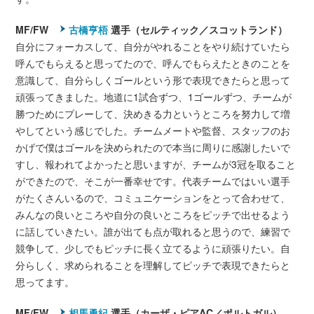
MF/FW
古橋亨梧
選手（セルティック／スコットランド）
自分にフォーカスして、自分がやれることをやり続けていたら
呼んでもらえると思ってたので、呼んでもらえたときのことを
意識して、自分らしくゴールという形で表現できたらと思って
頑張ってきました。地道に1試合ずつ、1ゴールずつ、チームが
勝つためにプレーして、決めきる力というところを努力して増
やしてという感じでした。チームメートや監督、スタッフのお
かげで僕はゴールを決められたので本当に周りに感謝したいで
すし、報われてよかったと思いますが、チームが3冠を取ること
ができたので、そこが一番幸せです。代表チームではいい選手
がたくさんいるので、コミュニケーションをとって合わせて、
みんなの良いところや自分の良いところをピッチで出せるよう
に話していきたい。誰が出ても点が取れると思うので、練習で
競争して、少しでもピッチに長く立てるように頑張りたい。自
分らしく、求められることを理解してピッチで表現できたらと
思ってます。
MF/FW
相馬勇紀
選手（カーザ・ピアAC／ポルトガル）