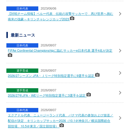
日本代表
2023/06/06
【対戦チーム情報】ペルー代表 伝統の攻撃サッカーで 再び世界へ挑む
南米の強豪～キリンチャレンジカップ2023
最新ニュース
日本代表
2026/08/07
FIFAe Continental Championshipに臨むサッカーe日本代表 選手4名が決定
選手育成
2026/08/07
2026/27シーズン JFA・Ｊリーグ特別指定選手に9選手を認定
選手育成
2026/08/07
2026/27年JFA・WEリーグ特別指定選手に3選手を認定
日本代表
2026/08/07
エクアドル代表、ニュージーランド代表、パナマ代表の参加および放送／
配信が決定 キリンカップサッカー2026（10.1＠神奈川／横浜国際総合
競技場、10.5＠東京／国立競技場）