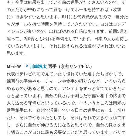
も）今季は結果を出している前の選手がたくさんいるので、そ
の人たちが中心になって質を上げてボールを持てれば（攻撃
に）行きやすいと思います。9月にも代表戦があるので、自分た
ちがボールを持つ時間を保持していきたいです。自分はコンデ
ィションが良いので、出ればやれる自信はあります。前回3月と
違って、2試合とも出れる準備をしています。日本の人も期待し
ていると思いますし、それに応えられる活躍ができればいいと
思います。
MF/FW
川﨑颯太
選手（京都サンガF.C.）
代表はテレビの前で見ていたり憧れていた選手たちばかりで、
練習前の準備やルーティーンや食事の摂り方など、いろいろ盗
めるものがあると思うので、アンテナをずっと立てていきたい
なと思っています。自分の良さは予測した守備や相手の懐まで
入り込める守備だと思っているので、そういうところは南米の
選手相手にも、欧州で活躍している日本の選手にも、出し切り
たい。それでやられたとしても、それはそれで大きな収穫です
し、さらに自分が伸びる力になると思うので。自分の良さを出
し切ることが自分に最も必要なことだと思っています。パリオ