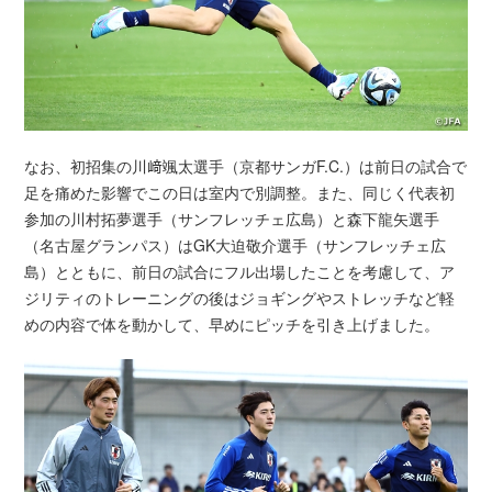
なお、初招集の川﨑颯太選手（京都サンガF.C.）は前日の試合で
足を痛めた影響でこの日は室内で別調整。また、同じく代表初
参加の川村拓夢選手（サンフレッチェ広島）と森下龍矢選手
（名古屋グランパス）はGK大迫敬介選手（サンフレッチェ広
島）とともに、前日の試合にフル出場したことを考慮して、ア
ジリティのトレーニングの後はジョギングやストレッチなど軽
めの内容で体を動かして、早めにピッチを引き上げました。