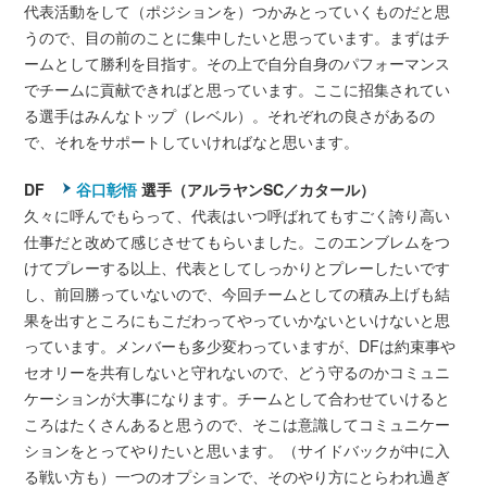
代表活動をして（ポジションを）つかみとっていくものだと思
うので、目の前のことに集中したいと思っています。まずはチ
ームとして勝利を目指す。その上で自分自身のパフォーマンス
でチームに貢献できればと思っています。ここに招集されてい
る選手はみんなトップ（レベル）。それぞれの良さがあるの
で、それをサポートしていければなと思います。
DF
谷口彰悟
選手（アルラヤンSC／カタール）
久々に呼んでもらって、代表はいつ呼ばれてもすごく誇り高い
仕事だと改めて感じさせてもらいました。このエンブレムをつ
けてプレーする以上、代表としてしっかりとプレーしたいです
し、前回勝っていないので、今回チームとしての積み上げも結
果を出すところにもこだわってやっていかないといけないと思
っています。メンバーも多少変わっていますが、DFは約束事や
セオリーを共有しないと守れないので、どう守るのかコミュニ
ケーションが大事になります。チームとして合わせていけると
ころはたくさんあると思うので、そこは意識してコミュニケー
ションをとってやりたいと思います。（サイドバックが中に入
る戦い方も）一つのオプションで、そのやり方にとらわれ過ぎ