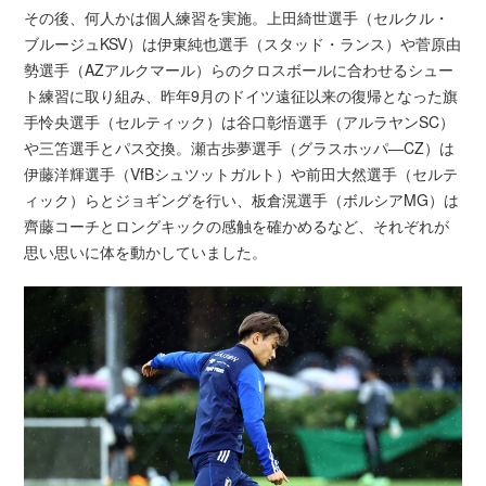
その後、何人かは個人練習を実施。上田綺世選手（セルクル・
ブルージュKSV）は伊東純也選手（スタッド・ランス）や菅原由
勢選手（AZアルクマール）らのクロスボールに合わせるシュー
ト練習に取り組み、昨年9月のドイツ遠征以来の復帰となった旗
手怜央選手（セルティック）は谷口彰悟選手（アルラヤンSC）
や三笘選手とパス交換。瀬古歩夢選手（グラスホッパ―CZ）は
伊藤洋輝選手（VfBシュツットガルト）や前田大然選手（セルテ
ィック）らとジョギングを行い、板倉滉選手（ボルシアMG）は
齊藤コーチとロングキックの感触を確かめるなど、それぞれが
思い思いに体を動かしていました。