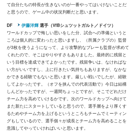
て自分たちの特長が生きないのが一番やってはいけないことだ
と思うので、ゲーム中の状況判断だと思います。
DF
伊藤洋輝
選手（VfBシュツットガルト／ドイツ）
ワールドカップで悔しい思いをした分、試合への準備というと
ころは個人的に変わったと思いますし、（所属クラブの）監督
が3枚を使うようになって、より攻撃的なプレーも監督が求めて
くれたので、そこはやりやすさもありました。最終的に残留と
いう目標を達成できてよかったです。残留争いは、なければな
い方がいいですし、上に行きたい気持ちもありますが、なかな
かできる経験でもないと思います。厳しい戦いでしたが、経験
してよかったです。（オフを挟んでの代表活動で）今日は結構
しんどかったですが、一週間ちょっとですが、そこでどれだけ
チーム力を高めていけるかです。次のワールドカップへ向けて
また新たにスタートしていると思うので、選手層をより厚くす
るためやチーム力を上げるというところもチームでミーティン
グもしているので、選手個々が成長とチーム力を高めることを
意識してやっていければいいと思います。