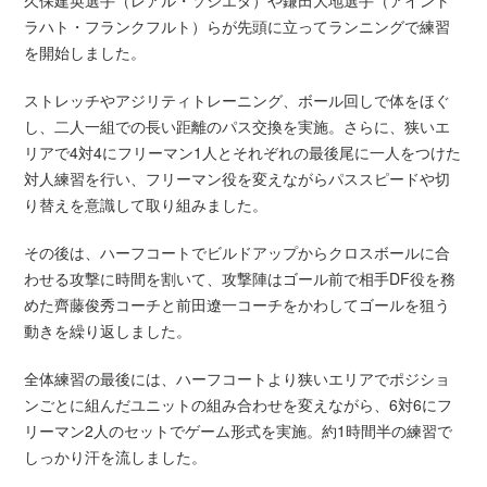
久保建英選手（レアル・ソシエダ）や鎌田大地選手（アイント
ラハト・フランクフルト）らが先頭に立ってランニングで練習
を開始しました。
ストレッチやアジリティトレーニング、ボール回しで体をほぐ
し、二人一組での長い距離のパス交換を実施。さらに、狭いエ
リアで4対4にフリーマン1人とそれぞれの最後尾に一人をつけた
対人練習を行い、フリーマン役を変えながらパススピードや切
り替えを意識して取り組みました。
その後は、ハーフコートでビルドアップからクロスボールに合
わせる攻撃に時間を割いて、攻撃陣はゴール前で相手DF役を務
めた齊藤俊秀コーチと前田遼一コーチをかわしてゴールを狙う
動きを繰り返しました。
全体練習の最後には、ハーフコートより狭いエリアでポジショ
ンごとに組んだユニットの組み合わせを変えながら、6対6にフ
リーマン2人のセットでゲーム形式を実施。約1時間半の練習で
しっかり汗を流しました。