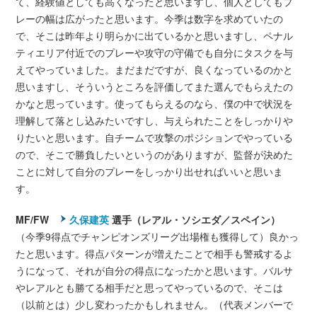
て、経験値としても高くなったと思いますし、個人としてもプ
レーの幅は広がったと思います。今季は数字を求めていたの
で、そこは昨年より明らかに出ているかと思いますし、ペナル
ティエリア付近でのプレーや攻守の守備でも自分にタスクを与
えてやっていました。まだまだですが、良くなっているのかと
思いますし、そういうところを評価してまた選んでもらえたの
かなと思っています。使ってもらえるのなら、僕の中で状況を
理解して落とし込みたいですし、与えられたことをしっかりや
りたいと思います。自チームで攻撃のポジションでやっている
ので、そこで勝負したいというのがありますが、監督が決めた
ことに対して自分のプレーをしっかり出せればいいと思いま
す。
MF/FW
久保建英
選手（レアル・ソシエダ／スペイン）
（今季9得点でチャンピオンズリーグ出場権も獲得して）良かっ
たと思います。得点パターンが増えたことで相手も警戒するよ
うになって、それが自分の得点になったかと思います。バルサ
やレアルとも勝てる相手だと思ってやっているので、そこは
（以前とは）少し変わったかもしれません。（代表メンバーで