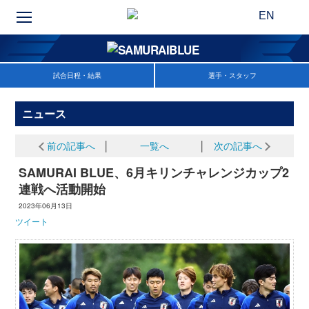
EN
試合日程・結果
選手・スタッフ
ニュース
前の記事へ
│
一覧へ
│
次の記事へ
SAMURAI BLUE、6月キリンチャレンジカップ2
連戦へ活動開始
2023年06月13日
ツイート