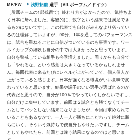
MF/FW
浅野拓磨
選手（VfLボーフム／ドイツ）
（所属チームの1部残留で）終わり方がよかったので、気持ちよ
く日本に帰れました。客観的に、数字という結果では満足でき
るものはないですし、この代表でも自分がみんなより劣ってい
るのは理解していますが、90分、1年を通してのパフォーマンス
は、試合を重ねるごとに自信がついているのも事実です。ワー
ルドカップの経験も自分の中では大きかったと思っています。
自分を警戒している相手も今季増えました。周りからも自分で
も「やれるな」という感覚は大きくなっているかもしれませ
ん。毎回代表に来るたびにレベルが上がっていて、個人個人が
上がっていると感じます。日本が強くなる環境がいい意味で変
わっていると思います。結果や調子のいい選手が選ばれるのが
代表だと思うので、自分が100％でやっていくしかないですし、
自分だけに集中しています。前回は２試合とも勝てなくてチー
ムとしてパッとしない結果になりましたが、今回は求められて
いることもあるなかで、一人一人が勝ちにこだわって絶対に勝
ちにいく。そういう気持ちで僕自身もやりたいですし、チーム
としてもやれたら、前回とは違う結果になるのではと思いま
す。